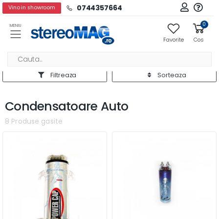
0744357664
Vino in showroom
0
MENIU
Favorite
Cos
Filtreaza
Sorteaza
Condensatoare Auto
8 Produse gasite