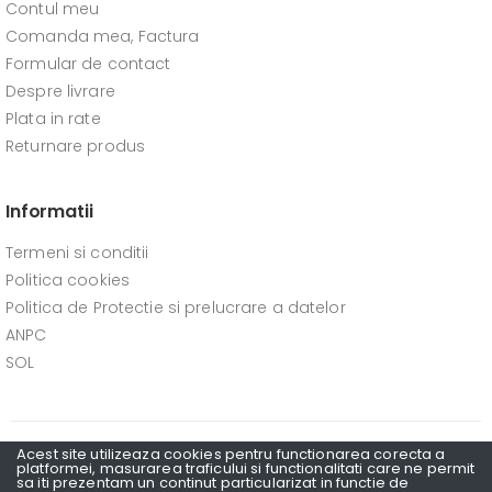
Contul meu
Comanda mea, Factura
Formular de contact
Despre livrare
Plata in rate
Returnare produs
Informatii
Termeni si conditii
Politica cookies
Politica de Protectie si prelucrare a datelor
ANPC
SOL
Acest site utilizeaza cookies pentru functionarea corecta a
platformei, masurarea traficului si functionalitati care ne permit
sa iti prezentam un continut particularizat in functie de