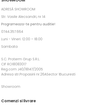
SHOWROOM
ADRESĂ SHOWROOM
Str. Vasile Alecsandri, nr 14
Programeaza-te pentru auditie!
0744.357.664
Luni - Vineri: 12:00 – 18.00
Sambata
S.C. Proterm Grup S.R.L.
CIF RO18083017
Reg.com J40/18147/2005
Adresa str.Propasirii nr.26ASector 1Bucuresti
Showroom
Comenzi si livrare