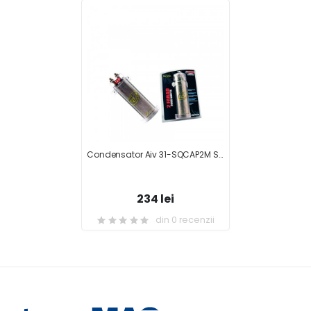
Condensator Aiv 31-SQCAP2M Soundquest 2F
234 lei
din 0 recenzii