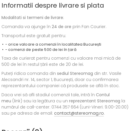
Informatii despre livrare si plata
Modalitati si termeni de livrare
:
Comanda va ajunge în
24 de ore
prin Fan Courier.
Transportul este gratuit pentru:
- orice valoare a comenzii în localitatea București
- comenzi de peste 500 de lei în țară
Taxa de curierat pentru comenzi cu valoare mai mică de
500 de lei în restul țării este de 20 de lei.
Puteți ridica comanda din
sediul
Stereomag
din str. Vasile
Alecsandri nr. 14, sector 1, București, doar cu confirmarea
reprezentantului companiei că produsele se află în stoc.
Daca vrei să afli stadiul comenzii tale, intră în
Contul
meu
(link) sau ia legătura cu un
reprezentant Stereomag
la
numărul de call-center: 0744 357 664 (Luni-Vineri: 9.00-20.00)
sau pe adresa de email:
contact@stereomag.ro
.