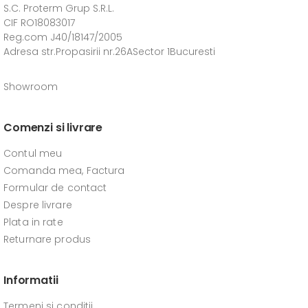
S.C. Proterm Grup S.R.L.
CIF RO18083017
Reg.com J40/18147/2005
Adresa str.Propasirii nr.26ASector 1Bucuresti
Showroom
Comenzi si livrare
Contul meu
Comanda mea, Factura
Formular de contact
Despre livrare
Plata in rate
Returnare produs
Informatii
Termeni si conditii