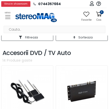
0744357664
Vino in showroom
0
MENIU
Favorite
Cos
Filtreaza
Sorteaza
Accesorii DVD / TV Auto
14 Produse gasite