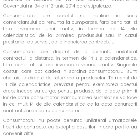
Guvernului nr. 34 din 12 iunie 2014 care stipuleaza:
Consumatorul are dreptul sa notifice in scris
comerciantului ca renunta la cumparare, fara penalitati si
fara invocarea unui motiv, in termen de 14 zile
calendaristica de la primirea produsului sau, in cazul
prestarilor de servicii, de la incheierea contractului.
Consumatorul are dreptul de a denunta unilateral
contractul la distanta, in termen de 14 zile calendaristice,
fara penalitati si fara invocarea vreunui motiv. Singurele
costuri care pot cadea in sarcina consumatorului sunt
cheltuielile directe de returnare a produselor. Termenul de
14 zile calendaristice, prevazut pentru exercitarea acestui
drept incepe sa curga, pentru produse, de la data primirii
lor de catre consumator. Rambursarea sumelor se va face
in cel mult 14 de zile calendaristice de la data denuntarii
contractului de catre consumator.
Consumatorul nu poate denunta unilateral urmatoarele
tipuri de contracte, cu exceptia cazurilor in care partile au
convenit altfel: