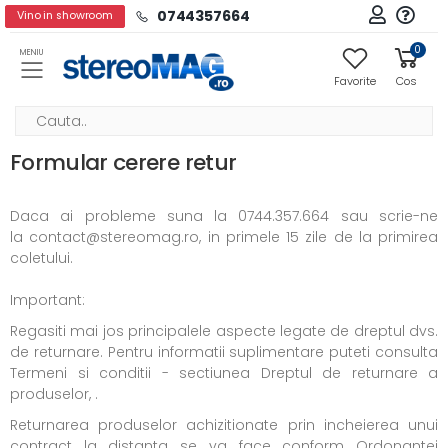
0744357664
Vino in showroom
0
MENIU
Favorite
Cos
Formular cerere retur
Daca ai probleme suna la 0744.357.664 sau scrie-ne
la contact@stereomag.ro, in primele 15 zile de la primirea
coletului.
Important:
Regasiti mai jos principalele aspecte legate de dreptul dvs.
de returnare. Pentru informatii suplimentare puteti consulta
Termeni si conditii - sectiunea Dreptul de returnare a
produselor, .
Returnarea produselor achizitionate prin incheierea unui
contract la distanta se va face conform Ordonantei