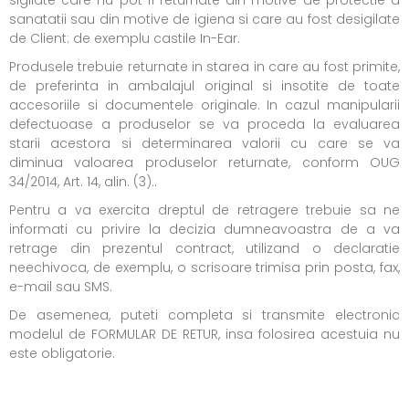
sigilate care nu pot fi returnate din motive de protectie a
sanatatii sau din motive de igiena si care au fost desigilate
de Client: de exemplu castile In-Ear.
Produsele trebuie returnate in starea in care au fost primite,
de preferinta in ambalajul original si insotite de toate
accesoriile si documentele originale. In cazul manipularii
defectuoase a produselor se va proceda la evaluarea
starii acestora si determinarea valorii cu care se va
diminua valoarea produselor returnate, conform OUG
34/2014, Art. 14, alin. (3)..
Pentru a va exercita dreptul de retragere trebuie sa ne
informati cu privire la decizia dumneavoastra de a va
retrage din prezentul contract, utilizand o declaratie
neechivoca, de exemplu, o scrisoare trimisa prin posta, fax,
e-mail sau SMS.
De asemenea, puteti completa si transmite electronic
modelul de FORMULAR DE RETUR, insa folosirea acestuia nu
este obligatorie.