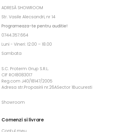
ADRESĂ SHOWROOM
Str. Vasile Alecsandri, nr 14
Programeaza-te pentru auditie!
0744.357.664
Luni - Vineri: 12:00 – 18.00
Sambata
S.C. Proterm Grup S.R.L.
CIF RO18083017
Reg.com J40/18147/2005
Adresa str.Propasirii nr.26ASector 1Bucuresti
Showroom
Comenzi si livrare
Contul meu