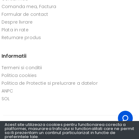
Comanda mea, Factura
Formular de contact
Despre livrare
Plata in rate
Returnare produs
Informatii
Termeni si conditii
Politica cookies
Politica de Protectie si prelucrare a datelor
ANPC
SOL
Acest site utilizeaza cookies pentru functionarea corecta a
platformei, masurarea traficului si functionalitati care ne permit
sa iti prezentam un continut particularizat in functie de
Stereomag © 2026. Toate drepturile rezervate.
preferintele tale.