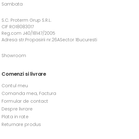
Sambata
S.C. Proterm Grup S.R.L.
CIF RO18083017
Reg.com J40/18147/2005
Adresa str.Propasirii nr.26ASector 1Bucuresti
Showroom
Comenzi si livrare
Contul meu
Comanda mea, Factura
Formular de contact
Despre livrare
Plata in rate
Returnare produs