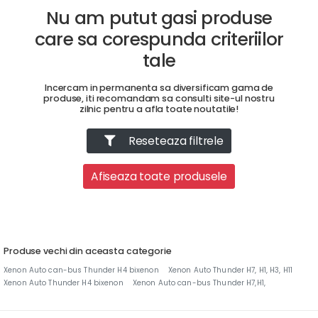
Nu am putut gasi produse
care sa corespunda criteriilor
tale
Incercam in permanenta sa diversificam gama de
produse, iti recomandam sa consulti site-ul nostru
zilnic pentru a afla toate noutatile!
Reseteaza filtrele
Afiseaza toate produsele
Produse vechi din aceasta categorie
Xenon Auto can-bus Thunder H4 bixenon
Xenon Auto Thunder H7, H1, H3, H11
Xenon Auto Thunder H4 bixenon
Xenon Auto can-bus Thunder H7,H1,