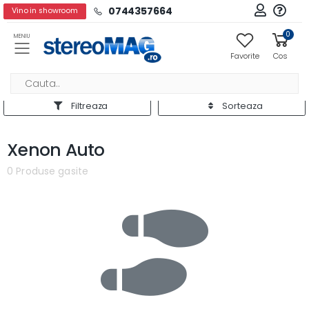
0744357664
Vino in showroom
0
MENIU
Favorite
Cos
Filtreaza
Sorteaza
Xenon Auto
0 Produse gasite