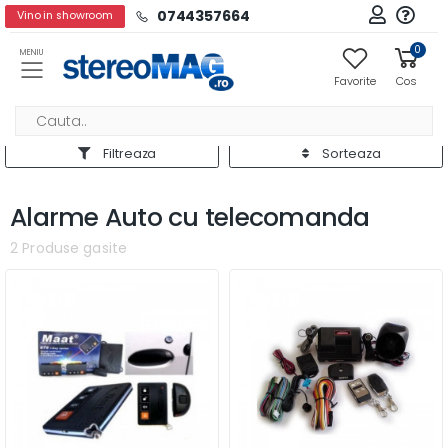
0744357664
Vino in showroom
0
MENIU
Favorite
Cos
Filtreaza
Sorteaza
Alarme Auto cu telecomanda
2 Produse gasite