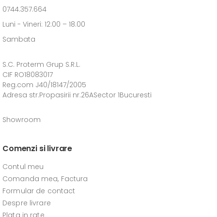
0744.357.664
Luni - Vineri: 12:00 – 18.00
Sambata
S.C. Proterm Grup S.R.L.
CIF RO18083017
Reg.com J40/18147/2005
Adresa str.Propasirii nr.26ASector 1Bucuresti
Showroom
Comenzi si livrare
Contul meu
Comanda mea, Factura
Formular de contact
Despre livrare
Plata in rate