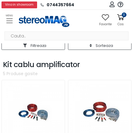
0744357664
Vino in showroom
0
MENIU
Favorite
Cos
Filtreaza
Sorteaza
Kit cablu amplificator
5 Produse gasite