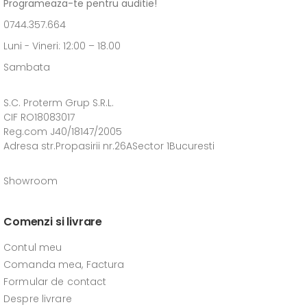
Programeaza-te pentru auditie!
0744.357.664
Luni - Vineri: 12:00 – 18.00
Sambata
S.C. Proterm Grup S.R.L.
CIF RO18083017
Reg.com J40/18147/2005
Adresa str.Propasirii nr.26ASector 1Bucuresti
Showroom
Comenzi si livrare
Contul meu
Comanda mea, Factura
Formular de contact
Despre livrare