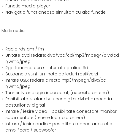
Functie media player
Navigatia functioneaza simultan cu alta functie
Multimedia
Radio rds am / fm
Unitate dvd redare: dvd/vcd/cd/mp3/mpeg4/divx/cd-
r/wma/jpeg
Rgb touchscreen si interfata grafica 3d
Butoanele sunt luminate de leduri rosii/verzi
Intrare USB: redare directa mp3/mpeg4/divx/cd-
r/wma/jpeg
Tunner tv analogic incorporat, (necesita antena)
Posibilitate istalare tv tuner digital dvb-t - receptia
posturilor tv digital
Intrare / iesire video - posibilitate conectare monitor
suplimentare (tetiere lcd / plafoniere)
Intrare / iesire audio - posibilitate conectare statie
amplificare / subwoofer