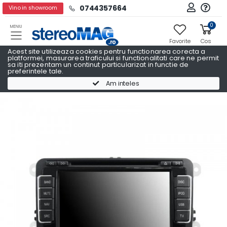
0744357664
Vino in showroom
0
MENIU
Favorite
Cos
Acest site utilizeaza cookies pentru functionarea corecta a
platformei, masurarea traficului si functionalitati care ne permit
sa iti prezentam un continut particularizat in functie de
preferintele tale.
Navigatii Auto Dedicate
Navigatii Auto Dedicate SEAT
Am inteles