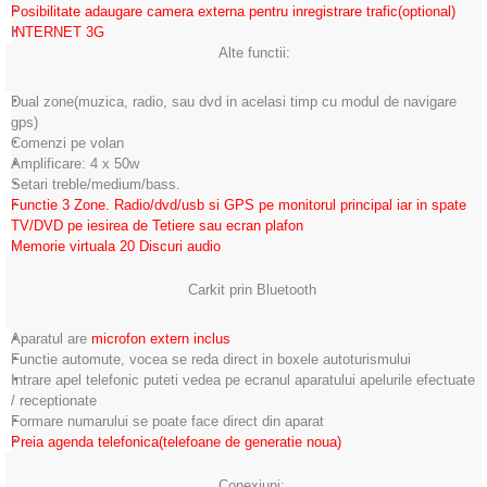
Posibilitate adaugare camera externa pentru inregistrare trafic(optional)
INTERNET 3G
Alte functii:
Dual zone(muzica, radio, sau dvd in acelasi timp cu modul de navigare
gps)
Comenzi pe volan
Amplificare: 4 x 50w
Setari treble/medium/bass.
Functie 3 Zone. Radio/dvd/usb si GPS pe monitorul principal iar in spate
TV/DVD pe iesirea de Tetiere sau ecran plafon
Memorie virtuala 20 Discuri audio
Carkit prin Bluetooth
Aparatul are
microfon extern inclus
Functie automute, vocea se reda direct in boxele autoturismului
Intrare apel telefonic puteti vedea pe ecranul aparatului apelurile efectuate
/ receptionate
Formare numarului se poate face direct din aparat
Preia agenda telefonica(telefoane de generatie noua)
Conexiuni: