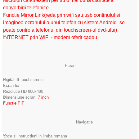
Microfon carkit extern pentru o mai buna claritate a
convorbirii telefonice
Functie Mirror Link(reda prin wifi sau usb continutul si
imaginea ecranului a unui telefon cu sistem Android -se
poate controla telefonul din touchscreen-ul dvd-ului)
INTERNET prin WIFI - modem oferit cadou
Ecran
Digital tft touchscreen
Ecran fix
Rezolutie HD 800x480
Dimensiune ecran
7
inch
Functie PIP
Navigatie
Voce si instructiuni in limba romana