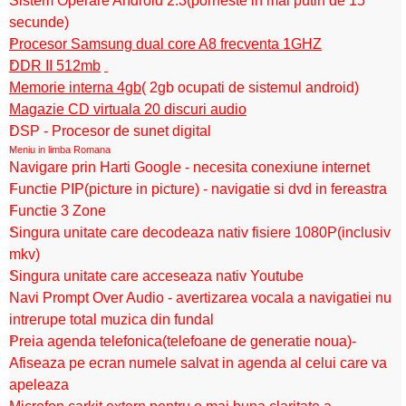
Sistem Operare Android 2.3(porneste in mai putin de 15
secunde)
Procesor Samsung dual core A8 frecventa 1GHZ
DDR II 512mb
Memorie interna 4gb
( 2gb ocupati de sistemul android)
Magazie CD virtuala 20 discuri audio
DSP - Procesor de sunet digital
Meniu in limba Romana
Navigare prin Harti Google
-
necesita conexiune internet
Functie PIP(picture in picture) - navigatie si dvd in fereastra
Functie 3 Zone
Singura unitate care decodeaza
nativ fisiere 1080P(inclusiv
mkv)
Singura unitate care acceseaza
nativ Youtube
Navi Prompt Over Audio - avertizarea vocala a navigatiei nu
intrerupe total muzica din fundal
Preia agenda telefonica(telefoane de generatie noua)-
Afiseaza pe ecran numele salvat in agenda al celui care va
apeleaza