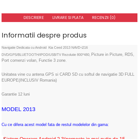
DESCRIERE
LIVRARE SI PLATA
RECENZII (0)
Informatii despre produs
Navigatie Dedicata cu Android Kia Ceed 2013 NAVD-i216
Picture in Picture, RDS,
DVD/GPS/BLUETOOTH/IPOD/USB/TV Rezolutie 800*480,
Port comenzi volan, Functie 3 zone.
Unitatea vine cu antena GPS si CARD SD cu softul de navigatie 3D FULL
EUROPE(INCLUSIV Romania)
Garantie 12 luni
MODEL 2013
Cu ce difera acest model fata de restul modelelor din gama: