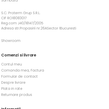
Sambata
S.C. Proterm Grup S.R.L.
CIF RO18083017
Reg.com J40/18147/2005
Adresa str.Propasirii nr.26ASector 1Bucuresti
Showroom
Comenzi si livrare
Contul meu
Comanda mea, Factura
Formular de contact
Despre livrare
Plata in rate
Returnare produs