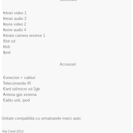
Intrari video 1
Intrari audio 2
Iesire video 2
Iesire audio 4
Intrare camera reverse 1
Slot sd
Usb
Ipod
Accesorii:
Conectori + cabluri
Telecomanda IR
Card sd/micro sd 2gb
Antena gps externa
Cablu usb, ipod
Unitate compatibila cu urmatoarele marci auto:
Kia Ceed 2013