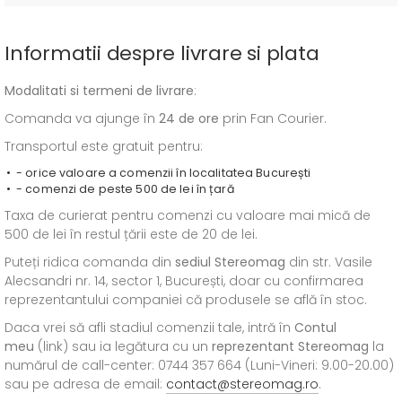
Informatii despre livrare si plata
Modalitati si termeni de livrare
:
Comanda va ajunge în
24 de ore
prin Fan Courier.
Transportul este gratuit pentru:
- orice valoare a comenzii în localitatea București
- comenzi de peste 500 de lei în țară
Taxa de curierat pentru comenzi cu valoare mai mică de
500 de lei în restul țării este de 20 de lei.
Puteți ridica comanda din
sediul
Stereomag
din str. Vasile
Alecsandri nr. 14, sector 1, București, doar cu confirmarea
reprezentantului companiei că produsele se află în stoc.
Daca vrei să afli stadiul comenzii tale, intră în
Contul
meu
(link) sau ia legătura cu un
reprezentant Stereomag
la
numărul de call-center: 0744 357 664 (Luni-Vineri: 9.00-20.00)
sau pe adresa de email:
contact@stereomag.ro
.