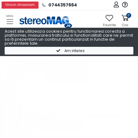
0744357664
Vino in showroom
0
MENIU
Favorite
Cos
Acest site utilizeaza cookies pentru functionarea corecta a
platformei, masurarea traficului si functionalitati care ne permit
sa iti prezentam un continut particularizat in functie de
preferintele tale.
Navigatii Auto Dedicate
Navigatii Auto Dedicate KIA
Am inteles