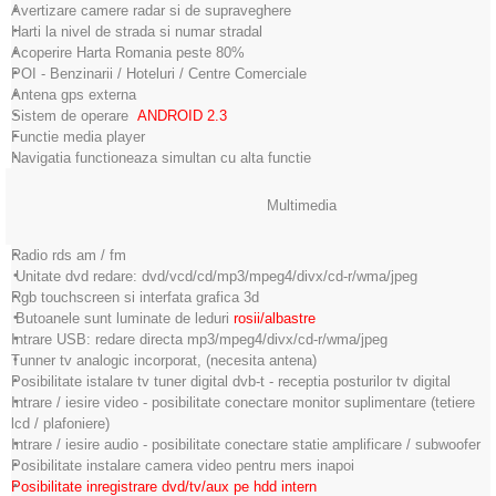
Avertizare camere radar si de supraveghere
Harti la nivel de strada si numar stradal
Acoperire Harta Romania peste 80%
POI - Benzinarii / Hoteluri / Centre Comerciale
Antena gps externa
Sistem de operare
ANDROID 2.3
Functie media player
Navigatia functioneaza simultan cu alta functie
Multimedia
Radio rds am / fm
Unitate dvd redare: dvd/vcd/cd/mp3/mpeg4/divx/cd-r/wma/jpeg
Rgb touchscreen si interfata grafica 3d
Butoanele sunt luminate de leduri
rosii/albastre
Intrare USB: redare directa mp3/mpeg4/divx/cd-r/wma/jpeg
Tunner tv analogic incorporat, (necesita antena)
Posibilitate istalare tv tuner digital dvb-t - receptia posturilor tv digital
Intrare / iesire video - posibilitate conectare monitor suplimentare (tetiere
lcd / plafoniere)
Intrare / iesire audio - posibilitate conectare statie amplificare / subwoofer
Posibilitate instalare camera video pentru mers inapoi
Posibilitate inregistrare dvd/tv/aux pe hdd intern