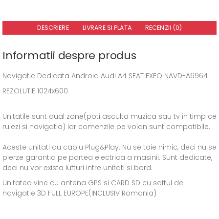
DESCRIERE
LIVRARE SI PLATA
RECENZII (0)
Informatii despre produs
Navigatie Dedicata Android Audi A4 SEAT EXEO NAVD-A6964
REZOLUTIE 1024x600
Unitatile sunt dual zone(poti asculta muzica sau tv in timp ce
rulezi si navigatia) iar comenzile pe volan sunt compatibile.
Aceste unitati au cablu Plug&Play. Nu se taie nimic, deci nu se
pierze garantia pe partea electrica a masinii. Sunt dedicate,
deci nu vor exista lufturi intre unitati si bord.
Unitatea vine cu antena GPS si CARD SD cu softul de
navigatie 3D FULL EUROPE(INCLUSIV Romania)