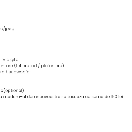
ma/jpeg
g
 tv digital
ntare (tetiere lcd / plafoniere)
care / subwoofer
ic(optional)
a cu modem-ul dumneavoastra se taxeaza cu suma de 150 lei