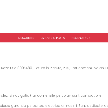
DESCRIERE
LIVRARE SI PLATA
RECENZII (0)
olutie 800*480, Picture in Picture, RDS, Port comenzi volan, F
rulezi si navigatia) iar comenzile pe volan sunt compatibile.
ierze garantia pe partea electrica a masinii. Sunt dedicate, deci 