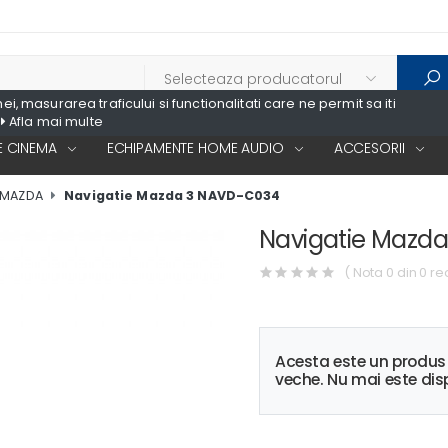
, masurarea traficului si functionalitati care ne permit sa iti
Afla mai multe
 CINEMA
ECHIPAMENTE HOME AUDIO
ACCESORII
e MAZDA
Navigatie Mazda 3 NAVD-C034
Navigatie Mazd
( Nota 0 din 0 re
Acesta este un produ
veche. Nu mai este disp