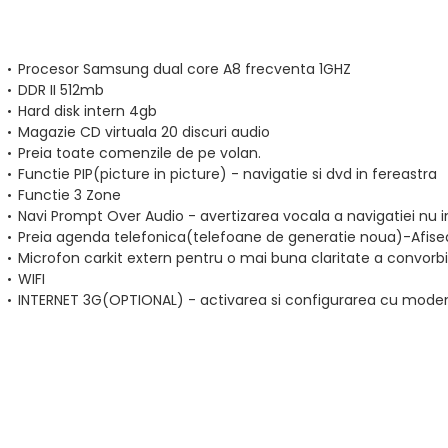
Procesor Samsung dual core A8 frecventa 1GHZ
DDR II 512mb
Hard disk intern 4gb
Magazie CD virtuala 20 discuri audio
Preia toate comenzile de pe volan.
Functie PIP(picture in picture) - navigatie si dvd in fereastra
Functie 3 Zone
Navi Prompt Over Audio - avertizarea vocala a navigatiei nu i
Preia agenda telefonica(telefoane de generatie noua)-Afise
Microfon carkit extern pentru o mai buna claritate a convorb
WIFI
INTERNET 3G(OPTIONAL) - activarea si configurarea cu mod