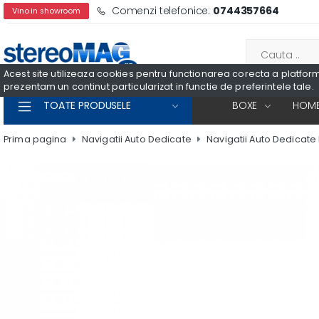
Comenzi telefonice:
0744357664
Vino in showroom
Acest site utilizeaza cookies pentru functionarea corecta a platformei
prezentam un continut particularizat in functie de preferintele tale.
TOATE PRODUSELE
BOXE
HOME
Prima pagina
Navigatii Auto Dedicate
Navigatii Auto Dedicat