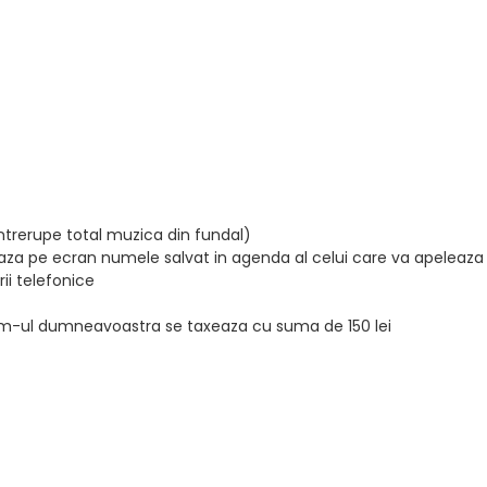
ntrerupe total muzica din fundal)
aza pe ecran numele salvat in agenda al celui care va apeleaza
irii telefonice
em-ul dumneavoastra se taxeaza cu suma de 150 lei