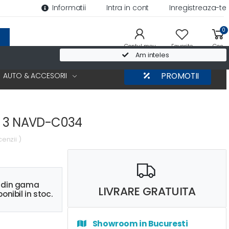
Informatii
Intra in cont
Inregistreaza-te
0
Contul meu
Favorite
Cos
Am inteles
AUTO & ACCESORII
PROMOTII
a 3 NAVD-C034
cenzii )
s din gama
LIVRARE GRATUITA
onibil in stoc.
Showroom in Bucuresti