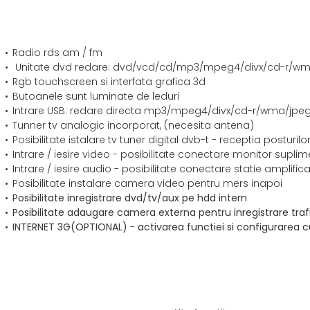
Radio rds am / fm
Unitate dvd redare: dvd/vcd/cd/mp3/mpeg4/divx/cd-r/w
Rgb touchscreen si interfata grafica 3d
Butoanele sunt luminate de leduri
Intrare USB: redare directa mp3/mpeg4/divx/cd-r/wma/jpe
Tunner tv analogic incorporat, (necesita antena)
Posibilitate istalare tv tuner digital dvb-t - receptia posturilor
Intrare / iesire video - posibilitate conectare monitor suplime
Intrare / iesire audio - posibilitate conectare statie amplifi
Posibilitate instalare camera video pentru mers inapoi
Posibilitate inregistrare dvd/tv/aux pe hdd intern
Posibilitate adaugare camera externa pentru inregistrare traf
INTERNET 3G
(OPTIONAL)
-
activarea functiei si configurare