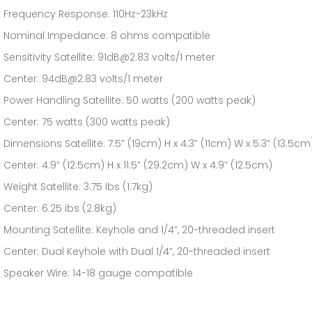
Frequency Response: 110Hz-23kHz
Nominal Impedance: 8 ohms compatible
Sensitivity Satellite: 91dB@2.83 volts/1 meter
Center: 94dB@2.83 volts/1 meter
Power Handling Satellite: 50 watts (200 watts peak)
Center: 75 watts (300 watts peak)
Dimensions Satellite: 7.5” (19cm) H x 4.3” (11cm) W x 5.3” (13.5cm
Center: 4.9” (12.5cm) H x 11.5” (29.2cm) W x 4.9” (12.5cm)
Weight Satellite: 3.75 Ibs (1.7kg)
Center: 6.25 ibs (2.8kg)
Mounting Satellite: Keyhole and 1/4”, 20-threaded insert
Center: Dual Keyhole with Dual 1/4”, 20-threaded insert
Speaker Wire: 14-18 gauge compatible