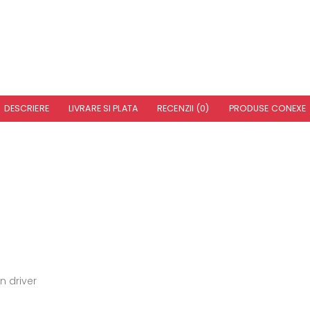
DESCRIERE
LIVRARE SI PLATA
RECENZII (0)
PRODUSE CONEXE
 driver