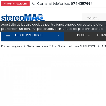
Comenzi telefonice:
0744357664
Vino in showroom
Acest site utilizeaza cookies pentru functionarea corecta a platformei
prezentam un continut particularizat in functie de preferintele tale.
TOATE PRODUSELE
BOXE
HOME
Prima pagina
Sisteme boxe 5.1
Sisteme boxe 5.1 KLIPSCH
SI