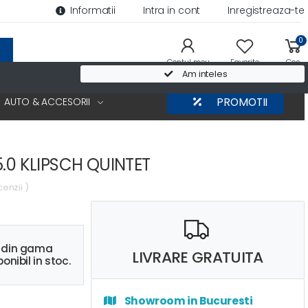
Informatii
Intra in cont
Inregistreaza-te
0
Contul meu
Favorite
Cos
Am inteles
AUTO & ACCESORII
PROMOTII
5.0 KLIPSCH QUINTET
cenzii )
s din gama
LIVRARE GRATUITA
onibil in stoc.
Showroom in Bucuresti