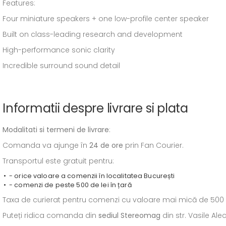
Features:
Four miniature speakers + one low-profile center speaker
Built on class-leading research and development
High-performance sonic clarity
Incredible surround sound detail
Informatii despre livrare si plata
Modalitati si termeni de livrare
:
Comanda va ajunge în
24 de ore
prin Fan Courier.
Transportul este gratuit pentru:
- orice valoare a comenzii în localitatea București
- comenzi de peste 500 de lei în țară
Taxa de curierat pentru comenzi cu valoare mai mică de 500 de l
Puteți ridica comanda din
sediul
Stereomag
din str. Vasile Al