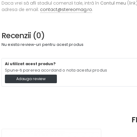
Daca vrei să afli stadiul comenzii tale, intră în
Contul meu
(link
adresa de email:
contact@stereomag.ro
.
Recenzii (0)
Nu exista review-uri pentru acest produs
Ai utilizat acest produs?
Spune-ti parerea acordand o nota acestui produs
Adauga review
F