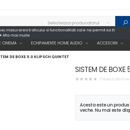
, masurarea traficului si functionalitati care ne permit sa iti
Afla mai multe
 CINEMA
ECHIPAMENTE HOME AUDIO
ACCESORII
STEM DE BOXE 5.0 KLIPSCH QUINTET
SISTEM DE BOXE 
( Nota 0 din 0 re
Acesta este un produ
veche. Nu mai este disp