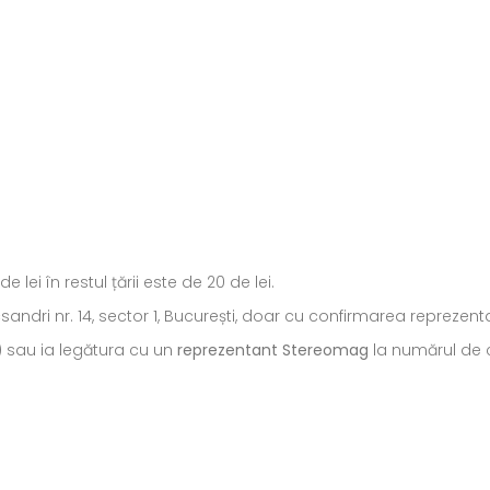
ei în restul țării este de 20 de lei.
ecsandri nr. 14, sector 1, București, doar cu confirmarea repreze
) sau ia legătura cu un
reprezentant Stereomag
la numărul de c