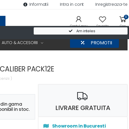
Informatii
Intra in cont
Inregistreaza-te
0
Contul meu
Favorite
Cos
Am inteles
AUTO & ACCESORII
PROMOTII
CALIBER PACK12E
cenzii )
s din gama
LIVRARE GRATUITA
onibil in stoc.
Showroom in Bucuresti