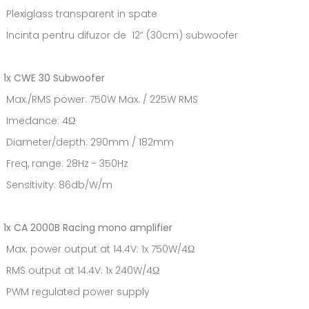
Plexiglass transparent in spate
Incinta pentru difuzor de 12” (30cm) subwoofer
1x CWE 30 Subwoofer
Max./RMS power: 750W Max. / 225W RMS
Imedance: 4Ω
Diameter/depth: 290mm / 182mm
Freq, range: 28Hz - 350Hz
Sensitivity: 86db/W/m
1x CA 2000B Racing mono amplifier
Max. power output at 14.4V: 1x 750W/4Ω
RMS output at 14.4V: 1x 240W/4Ω
PWM regulated power supply