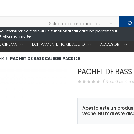
, masurarea traficului si functionalitati care ne permit sa iti
Afla mai multe
 CINEMA
ECHIPAMENTE HOME AUDIO
ACCESORII
ER
PACHET DE BASS CALIBER PACK12E
PACHET DE BASS 
( Nota 0 din 0 re
Acesta este un produ
veche. Nu mai este disp