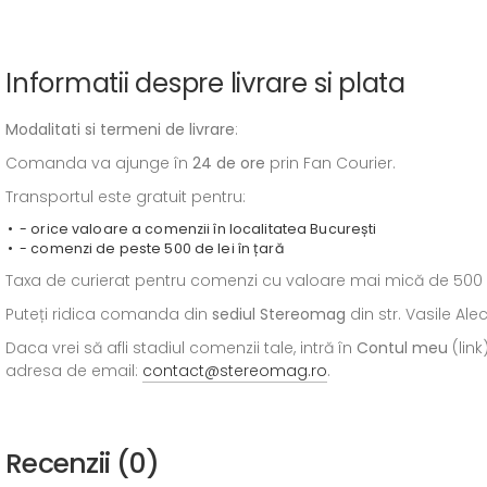
Informatii despre livrare si plata
Modalitati si termeni de livrare
:
Comanda va ajunge în
24 de ore
prin Fan Courier.
Transportul este gratuit pentru:
- orice valoare a comenzii în localitatea București
- comenzi de peste 500 de lei în țară
Taxa de curierat pentru comenzi cu valoare mai mică de 500 de l
Puteți ridica comanda din
sediul
Stereomag
din str. Vasile Al
Daca vrei să afli stadiul comenzii tale, intră în
Contul meu
(link
adresa de email:
contact@stereomag.ro
.
Recenzii (0)