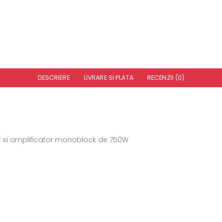
DESCRIERE
LIVRARE SI PLATA
RECENZII (0)
W si amplificator monoblock de 750W