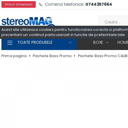
Comenzi telefonice:
0744357664
Vino in showroom
Acest site utilizeaza cookies pentru functionarea corecta a platformei
prezentam un continut particularizat in functie de preferintele tale.
TOATE PRODUSELE
BOXE
HOME
Prima pagina
Pachete Bass Promo
Pachete Bass Promo CALIB