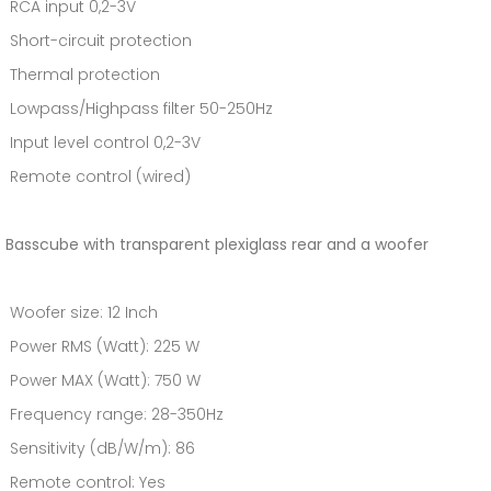
RCA input 0,2-3V
Short-circuit protection
Thermal ­protection
Lowpass/Highpass filter 50-250Hz
Input level control 0,2-3V
Remote control (wired)
Basscube with transparent plexiglass rear and a woofer
Woofer size: 12 Inch
Power RMS (Watt): 225 W
Power MAX (Watt): 750 W
Frequency range: 28-350Hz
Sensitivity (dB/W/m): 86
Remote control: Yes