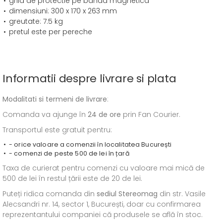
grila de protectie pe banda magnetica
dimensiuni: 300 x 170 x 263 mm
greutate: 7.5 kg
pretul este per pereche
Informatii despre livrare si plata
Modalitati si termeni de livrare
:
Comanda va ajunge în
24 de ore
prin Fan Courier.
Transportul este gratuit pentru:
- orice valoare a comenzii în localitatea București
- comenzi de peste 500 de lei în țară
Taxa de curierat pentru comenzi cu valoare mai mică de
500 de lei în restul țării este de 20 de lei.
Puteți ridica comanda din
sediul
Stereomag
din str. Vasile
Alecsandri nr. 14, sector 1, București, doar cu confirmarea
reprezentantului companiei că produsele se află în stoc.