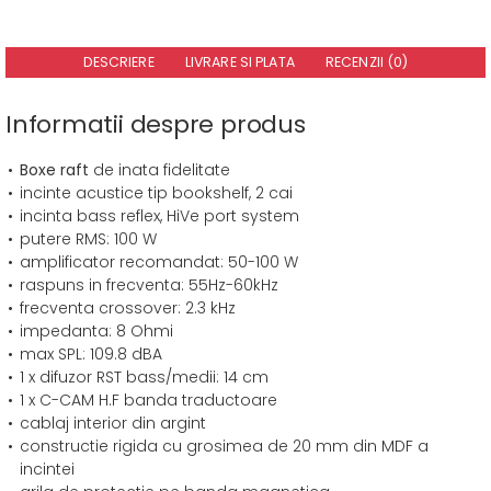
DESCRIERE
LIVRARE SI PLATA
RECENZII (0)
Informatii despre produs
Boxe raft
de inata fidelitate
incinte acustice tip bookshelf, 2 cai
incinta bass reflex, HiVe port system
putere RMS: 100 W
amplificator recomandat: 50-100 W
raspuns in frecventa: 55Hz-60kHz
frecventa crossover: 2.3 kHz
impedanta: 8 Ohmi
max SPL: 109.8 dBA
1 x difuzor RST bass/medii: 14 cm
1 x C-CAM H.F banda traductoare
cablaj interior din argint
constructie rigida cu grosimea de 20 mm din MDF a
incintei