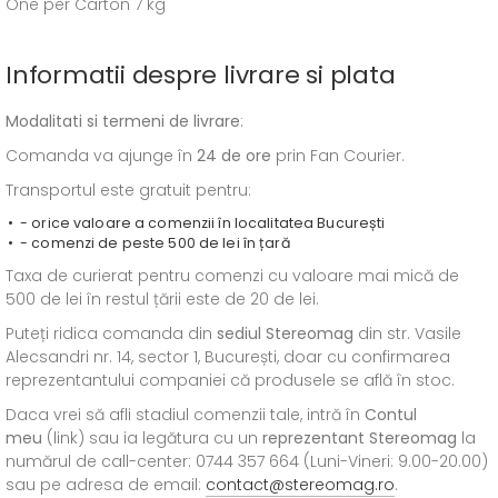
One per Carton 7 kg
Informatii despre livrare si plata
Modalitati si termeni de livrare
:
Comanda va ajunge în
24 de ore
prin Fan Courier.
Transportul este gratuit pentru:
- orice valoare a comenzii în localitatea București
- comenzi de peste 500 de lei în țară
Taxa de curierat pentru comenzi cu valoare mai mică de
500 de lei în restul țării este de 20 de lei.
Puteți ridica comanda din
sediul
Stereomag
din str. Vasile
Alecsandri nr. 14, sector 1, București, doar cu confirmarea
reprezentantului companiei că produsele se află în stoc.
Daca vrei să afli stadiul comenzii tale, intră în
Contul
meu
(link) sau ia legătura cu un
reprezentant Stereomag
la
numărul de call-center: 0744 357 664 (Luni-Vineri: 9.00-20.00)
sau pe adresa de email:
contact@stereomag.ro
.