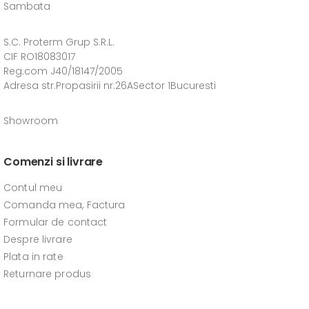
Sambata
S.C. Proterm Grup S.R.L.
CIF RO18083017
Reg.com J40/18147/2005
Adresa str.Propasirii nr.26ASector 1Bucuresti
Showroom
Comenzi si livrare
Contul meu
Comanda mea, Factura
Formular de contact
Despre livrare
Plata in rate
Returnare produs