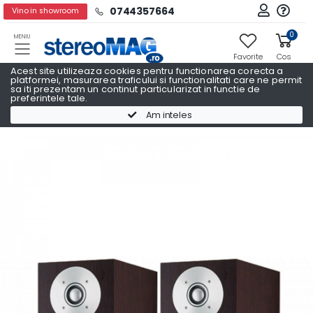
0744357664
Vino in showroom
0
MENIU
Favorite
Cos
Acest site utilizeaza cookies pentru functionarea corecta a
platformei, masurarea traficului si functionalitati care ne permit
sa iti prezentam un continut particularizat in functie de
preferintele tale.
Boxe raft
Boxe raft BOWERS & WILKINS
Am inteles