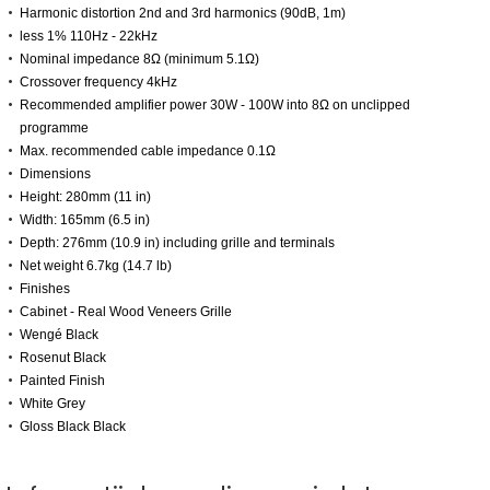
Harmonic distortion 2nd and 3rd harmonics (90dB, 1m)
less 1% 110Hz - 22kHz
Nominal impedance 8Ω (minimum 5.1Ω)
Crossover frequency 4kHz
Recommended amplifier power 30W - 100W into 8Ω on unclipped
programme
Max. recommended cable impedance 0.1Ω
Dimensions
Height: 280mm (11 in)
Width: 165mm (6.5 in)
Depth: 276mm (10.9 in) including grille and terminals
Net weight 6.7kg (14.7 lb)
Finishes
Cabinet - Real Wood Veneers Grille
Wengé Black
Rosenut Black
Painted Finish
White Grey
Gloss Black Black