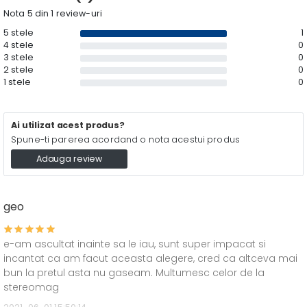
Nota 5 din 1 review-uri
5 stele
1
4 stele
0
3 stele
0
2 stele
0
1 stele
0
Ai utilizat acest produs?
Spune-ti parerea acordand o nota acestui produs
Adauga review
geo
e-am ascultat inainte sa le iau, sunt super impacat si
incantat ca am facut aceasta alegere, cred ca altceva mai
bun la pretul asta nu gaseam. Multumesc celor de la
stereomag