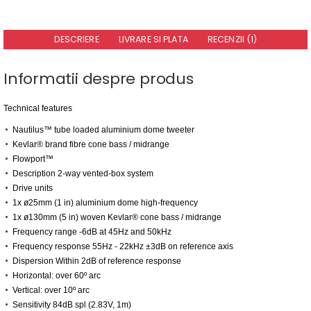
DESCRIERE
LIVRARE SI PLATA
RECENZII (1)
Informatii despre produs
Technical features
Nautilus™ tube loaded aluminium dome tweeter
Kevlar® brand fibre cone bass / midrange
Flowport™
Description 2-way vented-box system
Drive units
1x ø25mm (1 in) aluminium dome high-frequency
1x ø130mm (5 in) woven Kevlar® cone bass / midrange
Frequency range -6dB at 45Hz and 50kHz
Frequency response 55Hz - 22kHz ±3dB on reference axis
Dispersion Within 2dB of reference response
Horizontal: over 60º arc
Vertical: over 10º arc
Sensitivity 84dB spl (2.83V, 1m)