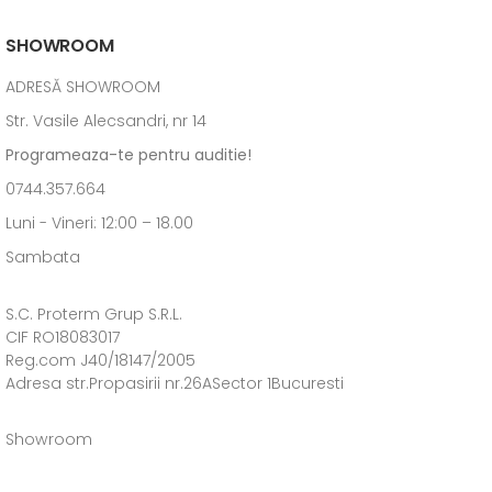
SHOWROOM
ADRESĂ SHOWROOM
Str. Vasile Alecsandri, nr 14
Programeaza-te pentru auditie!
0744.357.664
Luni - Vineri: 12:00 – 18.00
Sambata
S.C. Proterm Grup S.R.L.
CIF RO18083017
Reg.com J40/18147/2005
Adresa str.Propasirii nr.26ASector 1Bucuresti
Showroom