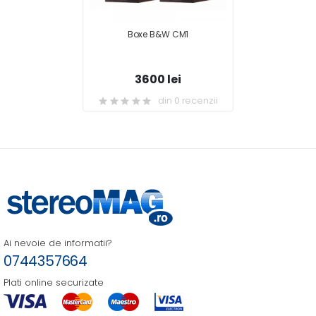
Boxe B&W CM1
3600 lei
din 0 recenzii
Ai nevoie de informatii?
0744357664
Plati online securizate