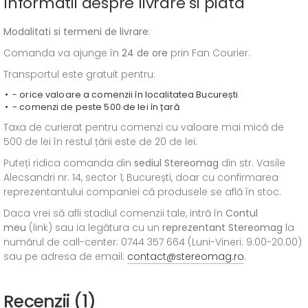
Informatii despre livrare si plata
Modalitati si termeni de livrare
:
Comanda va ajunge în
24 de ore
prin Fan Courier.
Transportul este gratuit pentru:
- orice valoare a comenzii în localitatea București
- comenzi de peste 500 de lei în țară
Taxa de curierat pentru comenzi cu valoare mai mică de
500 de lei în restul țării este de 20 de lei.
Puteți ridica comanda din
sediul
Stereomag
din str. Vasile
Alecsandri nr. 14, sector 1, București, doar cu confirmarea
reprezentantului companiei că produsele se află în stoc.
Daca vrei să afli stadiul comenzii tale, intră în
Contul
meu
(link) sau ia legătura cu un
reprezentant Stereomag
la
numărul de call-center: 0744 357 664 (Luni-Vineri: 9.00-20.00)
sau pe adresa de email:
contact@stereomag.ro
.
Recenzii (1)