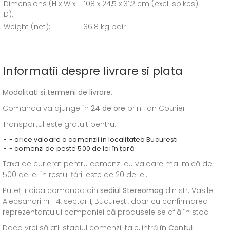
Dimensions (H x W x
108 x 24,5 x 31,2 cm (excl. spikes)
D):
Weight (net):
36.8 kg pair
Informatii despre livrare si plata
Modalitati si termeni de livrare
:
Comanda va ajunge în
24 de ore
prin Fan Courier.
Transportul este gratuit pentru:
- orice valoare a comenzii în localitatea București
- comenzi de peste 500 de lei în țară
Taxa de curierat pentru comenzi cu valoare mai mică de
500 de lei în restul țării este de 20 de lei.
Puteți ridica comanda din
sediul
Stereomag
din str. Vasile
Alecsandri nr. 14, sector 1, București, doar cu confirmarea
reprezentantului companiei că produsele se află în stoc.
Daca vrei să afli stadiul comenzii tale, intră în
Contul