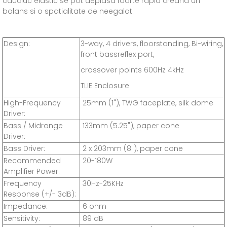
cauciuc elastic se pot deplasa foarte rapid creand un
balans si o spatialitate de neegalat.
Design:
3-way, 4 drivers, floorstanding, Bi-wiring,
front bassreflex port,
crossover points 600Hz 4kHz
TLIE Enclosure
High-Frequency
25mm (1"), TWG faceplate, silk dome
Driver:
Bass / Midrange
133mm (5.25"), paper cone
Driver:
Bass Driver:
2 x 203mm (8"), paper cone
Recommended
20-180W
Amplifier Power:
Frequency
30Hz-25KHz
Response (+/- 3dB):
Impedance:
6 ohm
Sensitivity:
89 dB