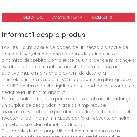
DESCRIERE
LIVRARE SI PLATA
RECENZII (0)
Informatii despre produs
TAV-806F sunt boxele de podea ce utilizeaza difuzoare de
bas de 8 inch,oferind joasele extrem de extinse cu o
dinamica deosebita.Completate cu un driver de midrange si
tweeterul dome din matase acestea ofera o imagine
auditiva mutlidimensionala extrem de detaliata.
Incintele sunt realizate din PVC si acoperite cu placi groase
din MDF pentru a creste rigiditatea,limitand astfel rezonantele
nedorite la un minim absolut.
Formele sale rotunjite la parte de sus a cabinetului adauga
un surplus de design,dar in acelasi timp reduce
rezonantele,vibratiile ce pot afecta performantele de sunet.
Tweeter-ul de 1 inch din matase confera frecventelor inalte
un detaliu si o claritate extraordinara.
Difuzoarele de midrange din hartie cu o suspensie din