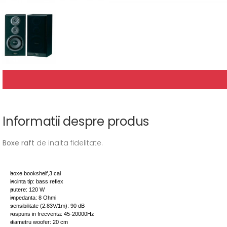
Informatii despre produs
Boxe raft
de inalta fidelitate.
boxe bookshelf,3 cai
incinta tip: bass reflex
putere: 120 W
impedanta: 8 Ohmi
sensibilitate (2.83V/1m): 90 dB
raspuns in frecventa: 45-20000Hz
diametru woofer: 20 cm