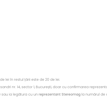
ei în restul țării este de 20 de lei.
ecsandri nr. 14, sector 1, București, doar cu confirmarea repreze
) sau ia legătura cu un
reprezentant Stereomag
la numărul de c