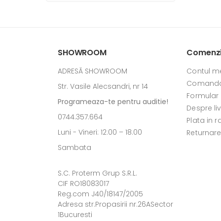
SHOWROOM
Comenzi 
ADRESĂ SHOWROOM
Contul m
Comanda
Str. Vasile Alecsandri, nr 14
Formular
Programeaza-te pentru auditie!
Despre li
0744.357.664
Plata in r
Luni - Vineri: 12:00 – 18.00
Returnar
Sambata
S.C. Proterm Grup S.R.L.
CIF RO18083017
Reg.com J40/18147/2005
Adresa str.Propasirii nr.26ASector
1Bucuresti