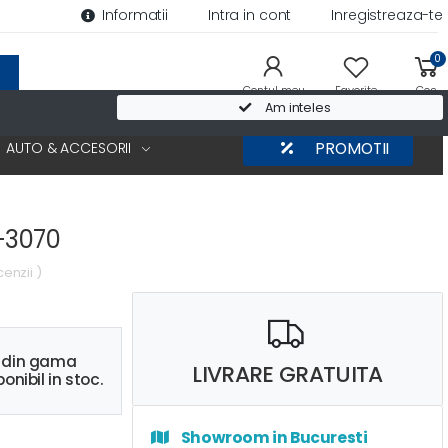
Informatii
Intra in cont
Inregistreaza-te
0
Contul meu
Favorite
Cos
Am inteles
AUTO & ACCESORII
PROMOTII
-3070
cenzii )
s din gama
LIVRARE GRATUITA
onibil in stoc.
Showroom in Bucuresti