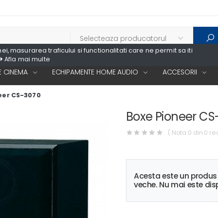
, masurarea traficului si functionalitati care ne permit sa iti
Afla mai multe
 CINEMA
ECHIPAMENTE HOME AUDIO
ACCESORII
eer CS-3070
Boxe Pioneer CS
( Nota 0 din 0 re
Acesta este un produ
veche. Nu mai este disp