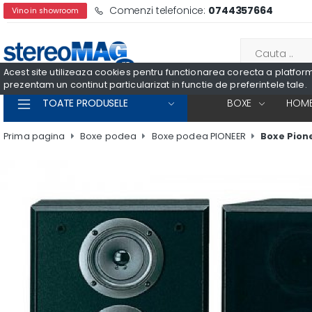
Comenzi telefonice:
0744357664
Vino in showroom
Acest site utilizeaza cookies pentru functionarea corecta a platformei
prezentam un continut particularizat in functie de preferintele tale.
TOATE PRODUSELE
BOXE
HOME
Prima pagina
Boxe podea
Boxe podea PIONEER
Boxe Pion