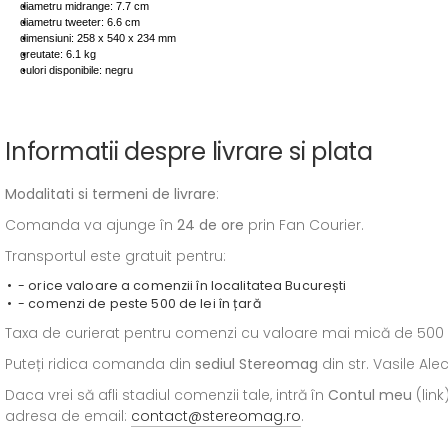
diametru midrange: 7.7 cm
diametru tweeter: 6.6 cm
dimensiuni: 258 x 540 x 234 mm
greutate: 6.1 kg
culori disponibile: negru
Informatii despre livrare si plata
Modalitati si termeni de livrare
:
Comanda va ajunge în
24 de ore
prin Fan Courier.
Transportul este gratuit pentru:
- orice valoare a comenzii în localitatea București
- comenzi de peste 500 de lei în țară
Taxa de curierat pentru comenzi cu valoare mai mică de 500 de l
Puteți ridica comanda din
sediul
Stereomag
din str. Vasile Al
Daca vrei să afli stadiul comenzii tale, intră în
Contul meu
(link
adresa de email:
contact@stereomag.ro
.