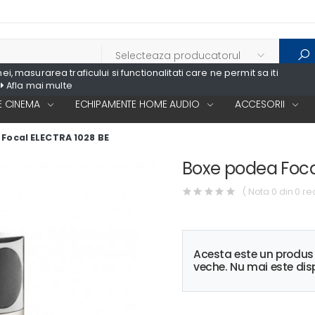
, masurarea traficului si functionalitati care ne permit sa iti
Afla mai multe
 CINEMA
ECHIPAMENTE HOME AUDIO
ACCESORII
Focal ELECTRA 1028 BE
Boxe podea Foca
( Nota 0 din 0 re
Acesta este un produ
veche. Nu mai este disp