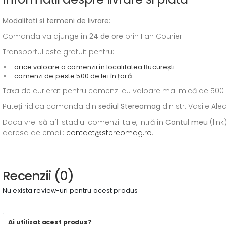
Modalitati si termeni de livrare
:
Comanda va ajunge în
24 de ore
prin Fan Courier.
Transportul este gratuit pentru:
- orice valoare a comenzii în localitatea București
- comenzi de peste 500 de lei în țară
Taxa de curierat pentru comenzi cu valoare mai mică de 500 de l
Puteți ridica comanda din
sediul
Stereomag
din str. Vasile Al
Daca vrei să afli stadiul comenzii tale, intră în
Contul meu
(link
adresa de email:
contact@stereomag.ro
.
Recenzii (0)
Nu exista review-uri pentru acest produs
Ai utilizat acest produs?