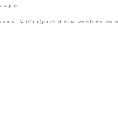
 Mahogany
 midrange1-1/4″ (27mm) pure Beryllium IAL inverted dome tweete