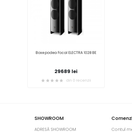
Boxe podea Focal ELECTRA 1028 BE
29689 lei
din 0 recenzii
SHOWROOM
Comenzi 
ADRESĂ SHOWROOM
Contul m