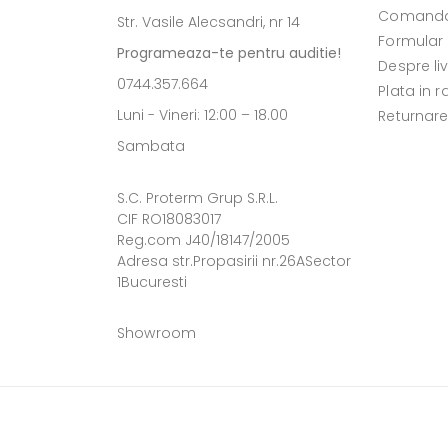
Comanda
Str. Vasile Alecsandri, nr 14
Formular
Programeaza-te pentru auditie!
Despre li
0744.357.664
Plata in r
Luni - Vineri: 12:00 – 18.00
Returnar
Sambata
S.C. Proterm Grup S.R.L.
CIF RO18083017
Reg.com J40/18147/2005
Adresa str.Propasirii nr.26ASector
1Bucuresti
Showroom