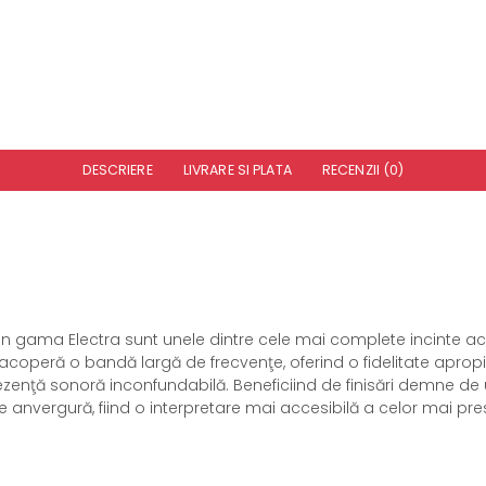
DESCRIERE
LIVRARE SI PLATA
RECENZII (0)
in gama Electra sunt unele dintre cele mai complete incinte acu
ă acoperă o bandă largă de frecvenţe, oferind o fidelitate apro
enţă sonoră inconfundabilă. Beneficiind de finisări demne de u
e anvergură, fiind o interpretare mai accesibilă a celor mai pr