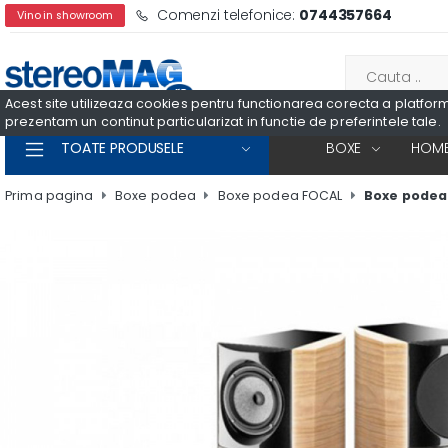
Comenzi telefonice:
0744357664
Vino in showroom
Acest site utilizeaza cookies pentru functionarea corecta a platformei
prezentam un continut particularizat in functie de preferintele tale.
TOATE PRODUSELE
BOXE
HOME
Prima pagina
Boxe podea
Boxe podea FOCAL
Boxe podea 