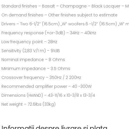
Standard finishes – Basalt – Champagne – Black Lacquer –
On demand finishes – Other finishes subject to estimate
Drivers – Two 6-1/2″ (16.5cm) „W” woofers.6 -1/2″ (16.5cm) „W”
Frequency response (+or-3dB) – 34Hz – 40kHz
Low frequency point – 28Hz
Sensitivity (2,83 V/1 m) – 91dB
Nominal impedance – 8 Ohms
Minimum impedance – 3.5 Ohms
Crossover frequency – 350Hz / 2 200Hz
Recommended amplifier power – 40 -300W
Dimensions (HxWxD) – 43-11/16 x 10-3/8 x 13-3/4
Net weight – 72.6lbs (33kg)
Informatii despre livrare si plata