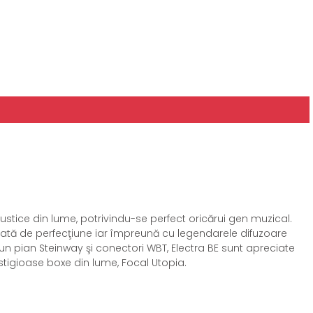
stice din lume, potrivindu-se perfect oricărui gen muzical.
piată de perfecţiune iar împreună cu legendarele difuzoare
n pian Steinway şi conectori WBT, Electra BE sunt apreciate
estigioase boxe din lume, Focal Utopia.