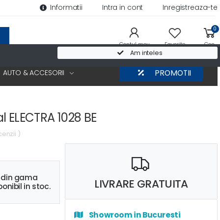
Informatii
Intra in cont
Inregistreaza-te
0
Contul meu
Favorite
Cos
Am inteles
AUTO & ACCESORII
PROMOTII
l ELECTRA 1028 BE
cenzii )
s din gama
LIVRARE GRATUITA
onibil in stoc.
Showroom in Bucuresti