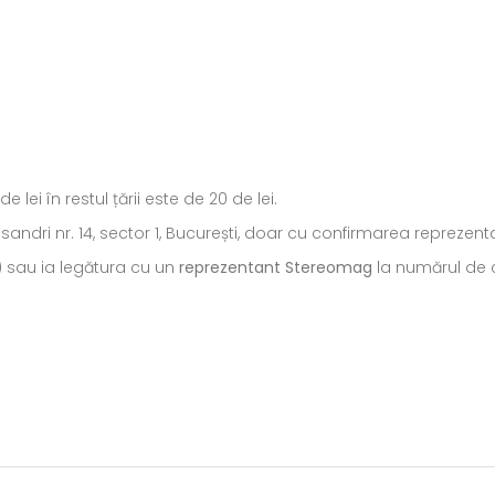
ei în restul țării este de 20 de lei.
ecsandri nr. 14, sector 1, București, doar cu confirmarea repreze
) sau ia legătura cu un
reprezentant Stereomag
la numărul de c