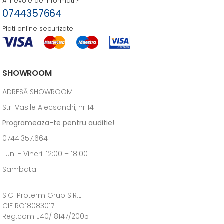
Ai nevoie de informatii?
0744357664
Plati online securizate
SHOWROOM
ADRESĂ SHOWROOM
Str. Vasile Alecsandri, nr 14
Programeaza-te pentru auditie!
0744.357.664
Luni - Vineri: 12:00 – 18.00
Sambata
S.C. Proterm Grup S.R.L.
CIF RO18083017
Reg.com J40/18147/2005