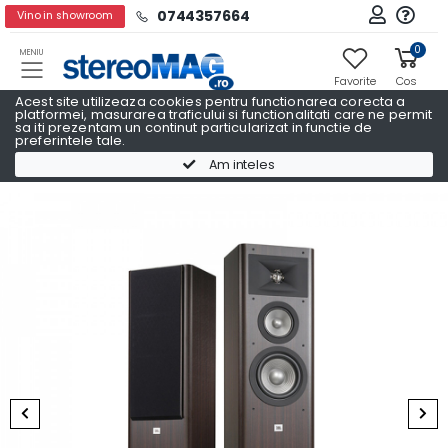
0744357664
Vino in showroom
0
MENIU
Favorite
Cos
Acest site utilizeaza cookies pentru functionarea corecta a
platformei, masurarea traficului si functionalitati care ne permit
sa iti prezentam un continut particularizat in functie de
preferintele tale.
Boxe podea
Boxe podea JBL
Am inteles