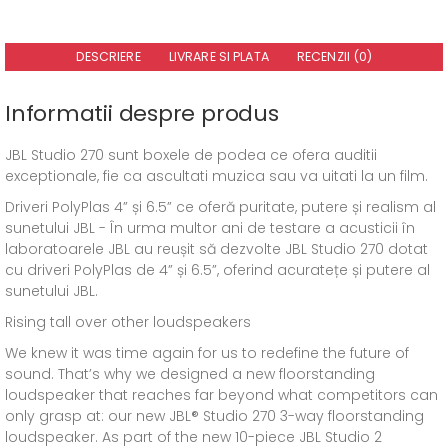
DESCRIERE
LIVRARE SI PLATA
RECENZII (0)
Informatii despre produs
JBL Studio 270 sunt boxele de podea ce ofera auditii
exceptionale, fie ca ascultati muzica sau va uitati la un film.
Driveri PolyPlas 4” și 6.5” ce oferă puritate, putere și realism al
sunetului JBL - În urma multor ani de testare a acusticii în
laboratoarele JBL au reușit să dezvolte JBL Studio 270 dotat
cu driveri PolyPlas de 4” și 6.5”, oferind acuratețe și putere al
sunetului JBL.
Rising tall over other loudspeakers
We knew it was time again for us to redefine the future of
sound. That’s why we designed a new floorstanding
loudspeaker that reaches far beyond what competitors can
only grasp at: our new JBL® Studio 270 3-way floorstanding
loudspeaker. As part of the new 10-piece JBL Studio 2