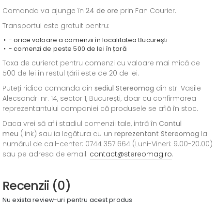
Comanda va ajunge în
24 de ore
prin Fan Courier.
Transportul este gratuit pentru:
- orice valoare a comenzii în localitatea București
- comenzi de peste 500 de lei în țară
Taxa de curierat pentru comenzi cu valoare mai mică de
500 de lei în restul țării este de 20 de lei.
Puteți ridica comanda din
sediul
Stereomag
din str. Vasile
Alecsandri nr. 14, sector 1, București, doar cu confirmarea
reprezentantului companiei că produsele se află în stoc.
Daca vrei să afli stadiul comenzii tale, intră în
Contul
meu
(link) sau ia legătura cu un
reprezentant Stereomag
la
numărul de call-center: 0744 357 664 (Luni-Vineri: 9.00-20.00)
sau pe adresa de email:
contact@stereomag.ro
.
Recenzii (0)
Nu exista review-uri pentru acest produs