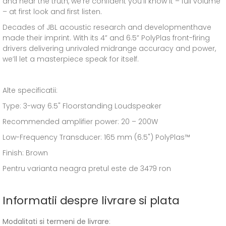
and hear the truth, we’re confident you’ll know it – full volume
– at first look and first listen.
Decades of JBL acoustic research and developmenthave
made their imprint. With its 4” and 6.5” PolyPlas front-firing
drivers delivering unrivaled midrange accuracy and power,
we’ll let a masterpiece speak for itself.
Alte specificatii:
Type: 3-way 6.5" Floorstanding Loudspeaker
Recommended amplifier power: 20 – 200W
Low-Frequency Transducer: 165 mm (6.5") PolyPlas™
Finish: Brown
Pentru varianta neagra pretul este de 3479 ron
Informatii despre livrare si plata
Modalitati si termeni de livrare
: