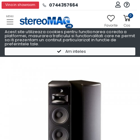
0744357664
Vino in showroom
0
MENIU
Favorite
Cos
Acest site utilizeaza cookies pentru functionarea corecta a
platformei, masurarea traficului si functionalitati care ne permit
sa iti prezentam un continut particularizat in functie de
preferintele tale.
Boxe podea
Boxe podea JBL
Am inteles