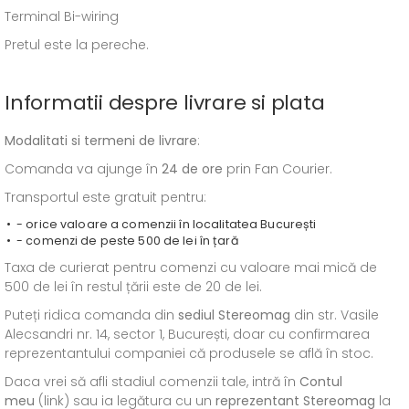
Terminal Bi-wiring
Pretul este la pereche.
Informatii despre livrare si plata
Modalitati si termeni de livrare
:
Comanda va ajunge în
24 de ore
prin Fan Courier.
Transportul este gratuit pentru:
- orice valoare a comenzii în localitatea București
- comenzi de peste 500 de lei în țară
Taxa de curierat pentru comenzi cu valoare mai mică de
500 de lei în restul țării este de 20 de lei.
Puteți ridica comanda din
sediul
Stereomag
din str. Vasile
Alecsandri nr. 14, sector 1, București, doar cu confirmarea
reprezentantului companiei că produsele se află în stoc.
Daca vrei să afli stadiul comenzii tale, intră în
Contul
meu
(link) sau ia legătura cu un
reprezentant Stereomag
la