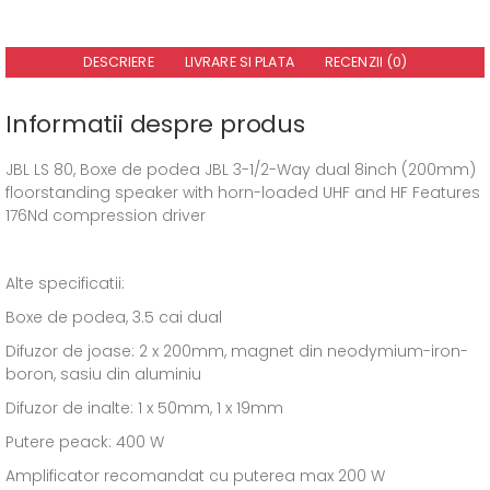
DESCRIERE
LIVRARE SI PLATA
RECENZII (0)
Informatii despre produs
JBL LS 80, Boxe de podea JBL 3-1/2-Way dual 8inch (200mm)
floorstanding speaker with horn-loaded UHF and HF Features
176Nd compression driver
Alte specificatii:
Boxe de podea, 3.5 cai dual
Difuzor de joase: 2 x 200mm, magnet din neodymium-iron-
boron, sasiu din aluminiu
Difuzor de inalte: 1 x 50mm, 1 x 19mm
Putere peack: 400 W
Amplificator recomandat cu puterea max 200 W