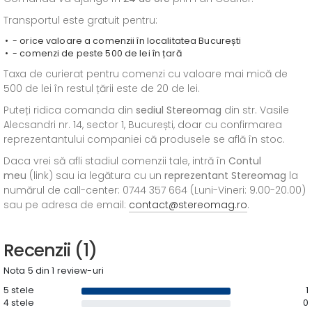
Transportul este gratuit pentru:
- orice valoare a comenzii în localitatea București
- comenzi de peste 500 de lei în țară
Taxa de curierat pentru comenzi cu valoare mai mică de
500 de lei în restul țării este de 20 de lei.
Puteți ridica comanda din
sediul
Stereomag
din str. Vasile
Alecsandri nr. 14, sector 1, București, doar cu confirmarea
reprezentantului companiei că produsele se află în stoc.
Daca vrei să afli stadiul comenzii tale, intră în
Contul
meu
(link) sau ia legătura cu un
reprezentant Stereomag
la
numărul de call-center: 0744 357 664 (Luni-Vineri: 9.00-20.00)
sau pe adresa de email:
contact@stereomag.ro
.
Recenzii (1)
Nota 5 din 1 review-uri
5 stele
1
4 stele
0