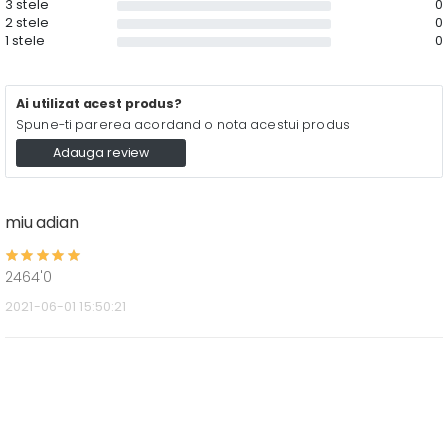
3 stele
0
2 stele
0
1 stele
0
Ai utilizat acest produs?
Spune-ti parerea acordand o nota acestui produs
Adauga review
miu adian
2464'0
2021-06-01 15:50:21