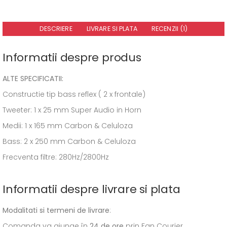
DESCRIERE
LIVRARE SI PLATA
RECENZII (1)
Informatii despre produs
ALTE SPECIFICATII:
Constructie tip bass reflex ( 2 x frontale)
Tweeter: 1 x 25 mm Super Audio in Horn
Medii: 1 x 165 mm Carbon & Celuloza
Bass: 2 x 250 mm Carbon & Celuloza
Frecventa filtre: 280Hz/2800Hz
Informatii despre livrare si plata
Modalitati si termeni de livrare
:
Comanda va ajunge în
24 de ore
prin Fan Courier.