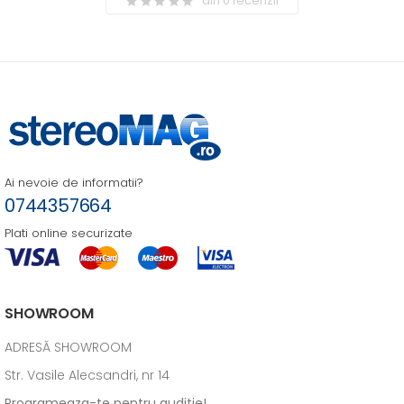
din 0 recenzii
Ai nevoie de informatii?
0744357664
Plati online securizate
SHOWROOM
ADRESĂ SHOWROOM
Str. Vasile Alecsandri, nr 14
Programeaza-te pentru auditie!