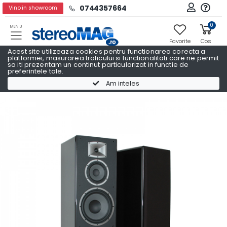
0744357664
Vino in showroom
0
MENIU
Favorite
Cos
Acest site utilizeaza cookies pentru functionarea corecta a
platformei, masurarea traficului si functionalitati care ne permit
sa iti prezentam un continut particularizat in functie de
preferintele tale.
Boxe podea
Boxe podea DYNAVOICE
Am inteles