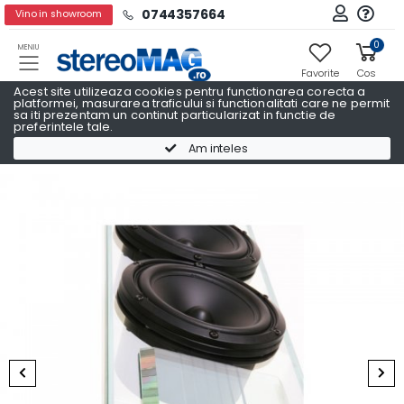
0744357664
Vino in showroom
0
MENIU
Favorite
Cos
Acest site utilizeaza cookies pentru functionarea corecta a
platformei, masurarea traficului si functionalitati care ne permit
sa iti prezentam un continut particularizat in functie de
preferintele tale.
Boxe podea
Boxe podea WATERFALL
Am inteles