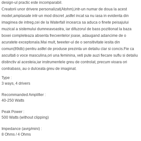
design-ul practic este incomparabil.
Creatorii unor drivere personalizat(Atohm),intr-un numar de doua la acest
model,amplasate intr-un mod discret ,astfel incat sa nu iasa in evidenta din
imaginea de intreg,cei de la Waterfall incearca sa aduca o finete peisajului
muzical a sistemului dumneavoastra, iar difuzorul de bass pozitionat la baza
boxei completeaza absenta frecventelor joase, adaugand adancime de o
acuratete exceptonala.Mai mult, tweeter-ul de o sensitivitate iesita din
comun(89db) pentru astfel de produse prezinta un detaliu clar si concis.Fie ca
ascultati o voce masculina,ori una feminina, veti pute auzi fiecare suflu si detaliu
distinctiv al acesteia,iar instrumentele greu de controlat, precum vioara ori
contrabass, au o dulceata greu de imaginat.
Type :
3 ways, 4 drivers
Recommanded Amplifier :
40-250 Watts
Peak Power :
500 Watts (without clipping)
Impedance (avrg/mini) :
8 Ohms / 4 Ohms