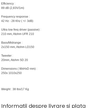
Efficiency :
89 dB (2,83V/1m)
Frequency response :
42 Hz - 28 Khz ( +/- 3dB)
Ultra low freq driver (passive) :
210 mm, Atohm UFR 210
Bass/Midrange :
2x150 mm, Atohm LD150
Tweeter :
20mm, Atohm SD 20
Dimensions ( WxHxD mm) :
250x 1010x250
Weight : 38 lbs/17 Kg
Informatii despre livrare si plata