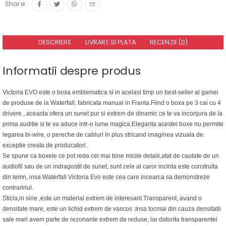
Share:
DESCRIERE
LIVRARE SI PLATA
RECENZII (0)
Informatii despre produs
Victoria EVO este o boxa emblematica si in acelasi timp un best-seller al gamei
de produse de la Waterfall, fabricata manual in Franta.Fiind o boxa pe 3 cai cu 4
drivere , aceasta ofera un sunet pur si extrem de dinamic ce te va inconjura de la
prima auditie si te va aduce intr-o lume magica.Eleganta acestei boxe nu permite
legarea bi-wire, o pereche de cabluri in plus stricand imaginea vizuala de
exceptie creata de producatori.
Se spune ca boxele ce pot reda cel mai bine micile detalii,atat de cautate de un
audiofil sau de un indragostit de sunet, sunt cele al caror incinta este construita
din lemn, insa Waterfall Victoria Evo este cea care incearca sa demonstreze
contraririul.
Sticla,in sine ,este un material extrem de interesant.Transparent, avand o
densitate mare, este un lichid extrem de vascos .Insa tocmai din cauza densitatii
sale mari avem parte de rezonante extrem de reduse, iar datorita transparentei