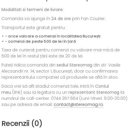
Modalitati si termeni de livrare
:
Comanda va ajunge în
24 de ore
prin Fan Courier.
Transportul este gratuit pentru:
- orice valoare a comenzii în localitatea București
- comenzi de peste 500 de lei în țară
Taxa de curierat pentru comenzi cu valoare mai mică de
500 de lei în restul țării este de 20 de lei.
Puteți ridica comanda din
sediul
Stereomag
din str. Vasile
Alecsandri nr. 14, sector 1, București, doar cu confirmarea
reprezentantului companiei că produsele se află în stoc.
Daca vrei să afli stadiul comenzii tale, intră în
Contul
meu
(link) sau ia legătura cu un
reprezentant Stereomag
la
numărul de call-center: 0744 357 664 (Luni-Vineri: 9.00-20.00)
sau pe adresa de email:
contact@stereomag.ro
.
Recenzii (0)