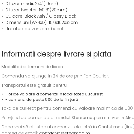
Difuzor medii: 2x4"(10cm)
Difuzor tweeter: 1x0.8"(20mm)
Culoare: Black Ash / Glossy Black
Dimensiuni (WxHxD): 15,6x102x32cm
Unitatea de vanzare: bucat
Informatii despre livrare si plata
Modalitati si termeni de livrare
:
Comanda va ajunge în
24 de ore
prin Fan Courier.
Transportul este gratuit pentru:
- orice valoare a comenzii în localitatea București
- comenzi de peste 500 de lei în țară
Taxa de curierat pentru comenzi cu valoare mai mică de 500 de l
Puteți ridica comanda din
sediul
Stereomag
din str. Vasile Al
Daca vrei să afli stadiul comenzii tale, intră în
Contul meu
(link
adresa de email:
contact@stereomag.ro
.