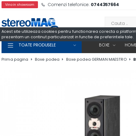
Comenzi telefonice:
0744357664
Vino in showroom
Acest site utilizeaza cookies pentru functionarea corecta a platformei
prezentam un continut particularizat in functie de preferintele tale.
TOATE PRODUSELE
BOXE
HOME
Prima pagina
Boxe podea
Boxe podea GERMAN MAESTRO
B