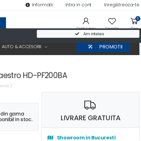
Informatii
Intra in cont
Inregistreaza-te
0
Contul meu
Favorite
Cos
Am inteles
AUTO & ACCESORII
PROMOTII
estro HD-PF200BA
enzii )
s din gama
LIVRARE GRATUITA
onibil in stoc.
Showroom in Bucuresti