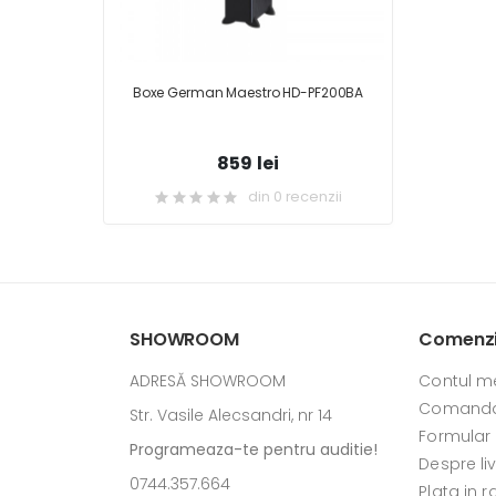
Boxe German Maestro HD-PF200BA
859 lei
din 0 recenzii
SHOWROOM
Comenzi 
ADRESĂ SHOWROOM
Contul m
Comanda
Str. Vasile Alecsandri, nr 14
Formular
Programeaza-te pentru auditie!
Despre li
0744.357.664
Plata in r