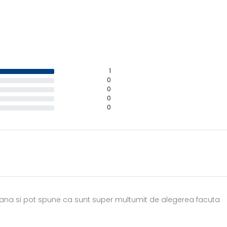
1
0
0
0
0
na si pot spune ca sunt super multumit de alegerea facuta