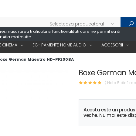
, masurarea traficului si functionalitati care ne permit sa iti
Afla mai multe
 CINEMA
ECHIPAMENTE HOME AUDIO
ACCESORII
oxe German Maestro HD-PF200BA
Boxe German Ma
( Nota 5 din 1 rec
Acesta este un produ
veche. Nu mai este disp