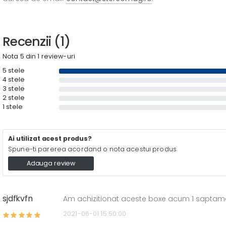
Recenzii (1)
Nota 5 din 1 review-uri
5 stele
4 stele
3 stele
2 stele
1 stele
Ai utilizat acest produs?
Spune-ti parerea acordand o nota acestui produs
Adauga review
sjdfkvfn
Am achizitionat aceste boxe acum 1 saptama
2021-06-01 15:50:00