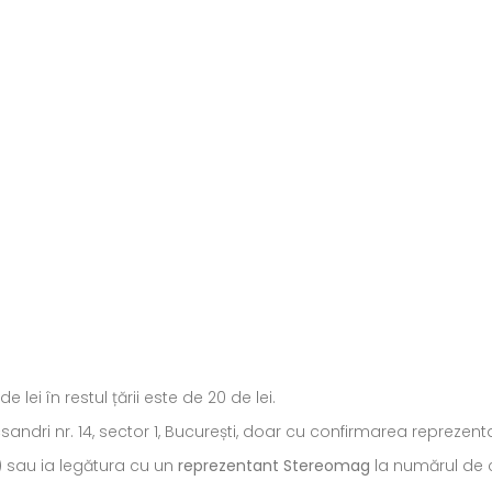
ei în restul țării este de 20 de lei.
ecsandri nr. 14, sector 1, București, doar cu confirmarea repreze
) sau ia legătura cu un
reprezentant Stereomag
la numărul de c