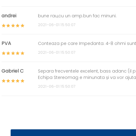
andrei
bune rau,cu un amp.bun fac minuni.
2021-06-01 15:50:07
PVA
Conteaza pe care Impedanta: 4-8 ohmi sunt 
2021-06-01 15:50:07
Gabriel C
Separa frecventele excelent, bass adanc (il pot
Echipa Stereomag e minunata și va vor ajuta c
2021-06-01 15:50:07