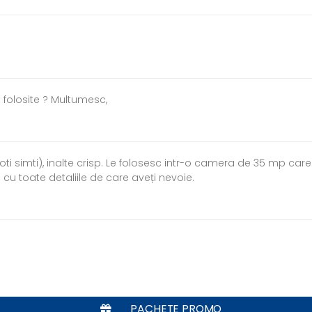
folosite ? Multumesc,
i simti), inalte crisp. Le folosesc intr-o camera de 35 mp care re
u toate detaliile de care aveți nevoie.
PACHETE PROMO