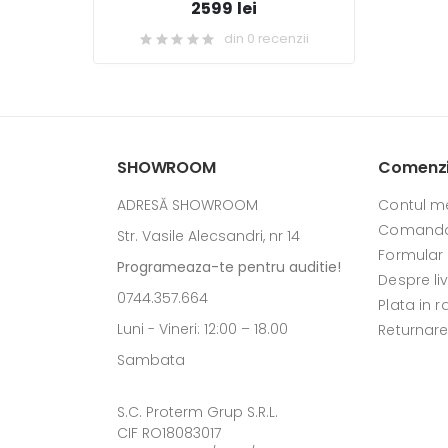
2599 lei
din 0 recenzii
SHOWROOM
Comenzi 
ADRESĂ SHOWROOM
Contul m
Comanda
Str. Vasile Alecsandri, nr 14
Formular
Programeaza-te pentru auditie!
Despre li
0744.357.664
Plata in r
Luni - Vineri: 12:00 – 18.00
Returnar
Sambata
S.C. Proterm Grup S.R.L.
CIF RO18083017