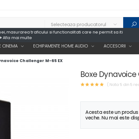
, masurarea traficului si functionalitati care ne permit sa iti
Afla mai multe
 CINEMA
ECHIPAMENTE HOME AUDIO
ACCESORII
ynavoice Challenger M-65 EX
Boxe Dynavoice 
( Nota 5 din 5 re
Acesta este un produ
veche. Nu mai este disp