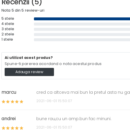
Recenzii (5)
Nota 5 din 5 review-uri
5 stele
4 stele
3 stele
2 stele
1 stele
Ai utilizat acest produs?
Spune-ti parerea acordand o nota acestui produs
Adauga review
marcu
cred ca altceva mai bun la pretul asta nu 
2021-06-01 15:50:07
andrei
bune rau,cu un amp.bun fac minuni.
2021-06-01 15:50:07