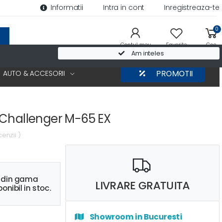
Informatii
Intra in cont
Inregistreaza-te
0
Contul meu
Favorite
Cos
Am inteles
AUTO & ACCESORII
PROMOTII
Challenger M-65 EX
cenzii )
s din gama
LIVRARE GRATUITA
onibil in stoc.
Showroom in Bucuresti