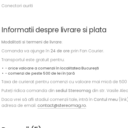
Conectori auriti
Informatii despre livrare si plata
Modalitati si termeni de livrare
:
Comanda va ajunge în
24 de ore
prin Fan Courier.
Transportul este gratuit pentru:
- orice valoare a comenzii în localitatea București
- comenzi de peste 500 de lei în țară
Taxa de curierat pentru comenzi cu valoare mai mică de 500 de l
Puteți ridica comanda din
sediul
Stereomag
din str. Vasile Al
Daca vrei să afli stadiul comenzii tale, intră în
Contul meu
(link
adresa de email:
contact@stereomag.ro
.