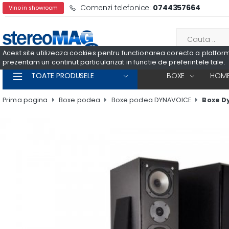
Comenzi telefonice:
0744357664
Vino in showroom
Acest site utilizeaza cookies pentru functionarea corecta a platformei
prezentam un continut particularizat in functie de preferintele tale.
TOATE PRODUSELE
BOXE
HOME
Prima pagina
Boxe podea
Boxe podea DYNAVOICE
Boxe D