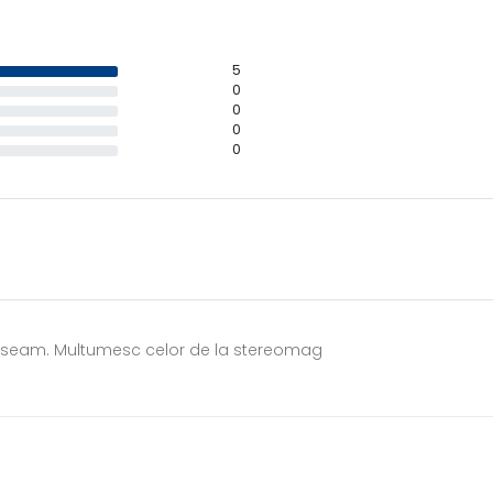
5
0
0
0
0
gaseam. Multumesc celor de la stereomag