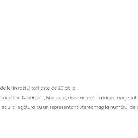
ei în restul țării este de 20 de lei.
ecsandri nr. 14, sector 1, București, doar cu confirmarea repreze
) sau ia legătura cu un
reprezentant Stereomag
la numărul de c