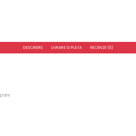
DESCRIERE
LIVRARE SI PLATA
RECENZII (5)
spate