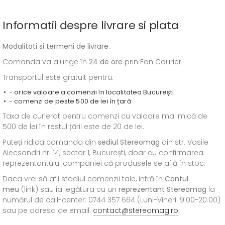
Informatii despre livrare si plata
Modalitati si termeni de livrare
:
Comanda va ajunge în
24 de ore
prin Fan Courier.
Transportul este gratuit pentru:
- orice valoare a comenzii în localitatea București
- comenzi de peste 500 de lei în țară
Taxa de curierat pentru comenzi cu valoare mai mică de
500 de lei în restul țării este de 20 de lei.
Puteți ridica comanda din
sediul
Stereomag
din str. Vasile
Alecsandri nr. 14, sector 1, București, doar cu confirmarea
reprezentantului companiei că produsele se află în stoc.
Daca vrei să afli stadiul comenzii tale, intră în
Contul
meu
(link) sau ia legătura cu un
reprezentant Stereomag
la
numărul de call-center: 0744 357 664 (Luni-Vineri: 9.00-20.00)
sau pe adresa de email:
contact@stereomag.ro
.