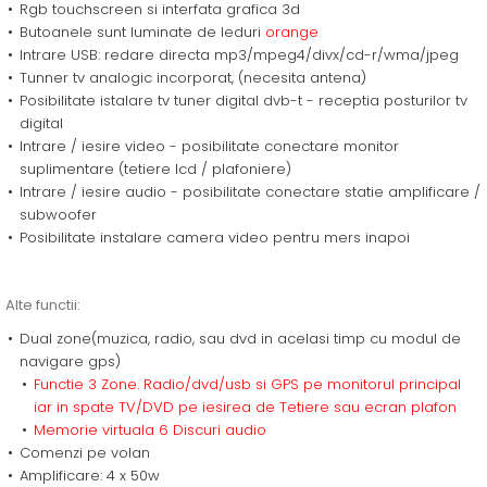
Rgb touchscreen si interfata grafica 3d
Butoanele sunt luminate de leduri
orange
Intrare USB: redare directa mp3/mpeg4/divx/cd-r/wma/jpeg
Tunner tv analogic incorporat, (necesita antena)
Posibilitate istalare tv tuner digital dvb-t - receptia posturilor tv
digital
Intrare / iesire video - posibilitate conectare monitor
suplimentare (tetiere lcd / plafoniere)
Intrare / iesire audio - posibilitate conectare statie amplificare /
subwoofer
Posibilitate instalare camera video pentru mers inapoi
Alte functii:
Dual zone(muzica, radio, sau dvd in acelasi timp cu modul de
navigare gps)
Functie 3 Zone. Radio/dvd/usb si GPS pe monitorul principal
iar in spate TV/DVD pe iesirea de Tetiere sau ecran plafon
Memorie virtuala 6 Discuri audio
Comenzi pe volan
Amplificare: 4 x 50w