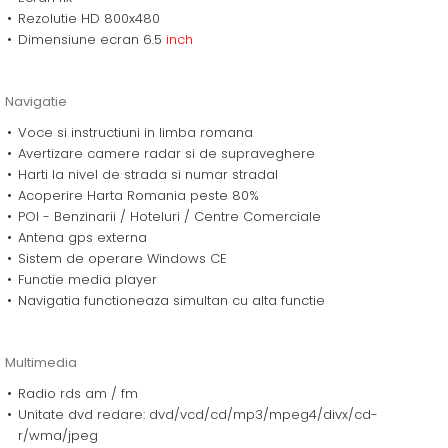
Rezolutie HD 800x480
Dimensiune ecran 6.5
inch
Navigatie
Voce si instructiuni in limba romana
Avertizare camere radar si de supraveghere
Harti la nivel de strada si numar stradal
Acoperire Harta Romania peste 80%
POI - Benzinarii / Hoteluri / Centre Comerciale
Antena gps externa
Sistem de operare Windows CE
Functie media player
Navigatia functioneaza simultan cu alta functie
Multimedia
Radio rds am / fm
Unitate dvd redare: dvd/vcd/cd/mp3/mpeg4/divx/cd-
r/wma/jpeg