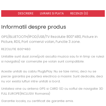
DESCRIERE
LIVRARE SI PLATA
RECENZII (0)
Informatii despre produs
GPS/BLUETOOTH/IPOD/USB/TV Rezolutie 800*480, Picture in
Picture, RDS, Port comenzi volan, Functie 3 zone.
REZOLUTIE 800*480
Unitatile sunt dual zone(poti asculta muzica sau tv in timp ce rulezi
si navigatia) iar comenzile pe volan sunt compatibile.
Aceste unitati au cablu Plug&Play. Nu se taie nimic, deci nu se
pierze garantia pe partea electrica a masinii. Sunt dedicate, deci
nu vor exista lufturi intre unitati si bord.
Unitatea vine cu antena GPS si CARD SD cu softul de navigatie 3D
FULL EUROPE(INCLUSIV Romania)
Garantie locala, cu certificat de garantie emis.