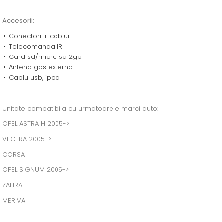
Accesorii:
Conectori + cabluri
Telecomanda IR
Card sd/micro sd 2gb
Antena gps externa
Cablu usb, ipod
Unitate compatibila cu urmatoarele marci auto:
OPEL ASTRA H 2005->
VECTRA 2005->
CORSA
OPEL SIGNUM 2005->
ZAFIRA
MERIVA