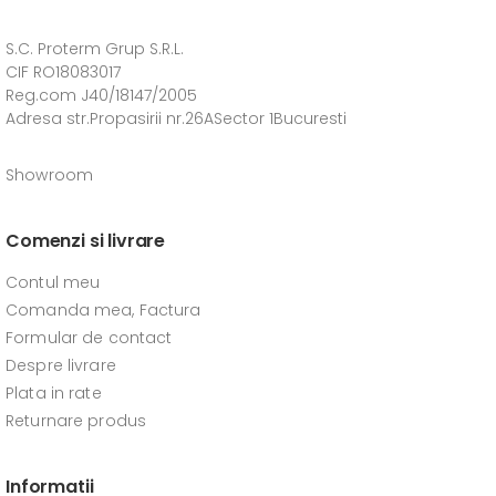
S.C. Proterm Grup S.R.L.
CIF RO18083017
Reg.com J40/18147/2005
Adresa str.Propasirii nr.26ASector 1Bucuresti
Showroom
Comenzi si livrare
Contul meu
Comanda mea, Factura
Formular de contact
Despre livrare
Plata in rate
Returnare produs
Informatii