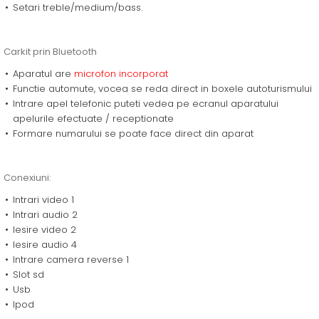
Setari treble/medium/bass.
Carkit prin Bluetooth
Aparatul are
microfon incorporat
Functie automute, vocea se reda direct in boxele autoturismului
Intrare apel telefonic puteti vedea pe ecranul aparatului
apelurile efectuate / receptionate
Formare numarului se poate face direct din aparat
Conexiuni:
Intrari video 1
Intrari audio 2
Iesire video 2
Iesire audio 4
Intrare camera reverse 1
Slot sd
Usb
Ipod