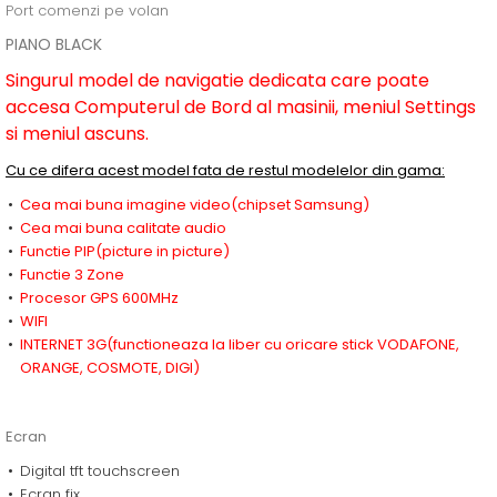
Port comenzi pe volan
PIANO BLACK
Singurul model de navigatie dedicata care poate
accesa Computerul de Bord al masinii, meniul Settings
si meniul ascuns.
Cu ce difera acest model fata de restul modelelor din gama:
Cea mai buna imagine video(chipset Samsung)
Cea mai buna calitate audio
Functie PIP(picture in picture)
Functie 3 Zone
Procesor GPS 600MHz
WIFI
INTERNET 3G(functioneaza la liber cu oricare stick VODAFONE,
ORANGE, COSMOTE, DIGI)
Ecran
Digital tft touchscreen
Ecran fix