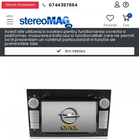
0744357664
Vino in showroom
0
MENIU
Favorite
Cos
Acest site utilizeaza cookies pentru functionarea corecta a
platformei, masurarea traficului si functionalitati care ne permit
sa iti prezentam un continut particularizat in functie de
preferintele tale.
Navigatii Auto Dedicate
Navigatii Auto Dedicate OPEL
Am inteles