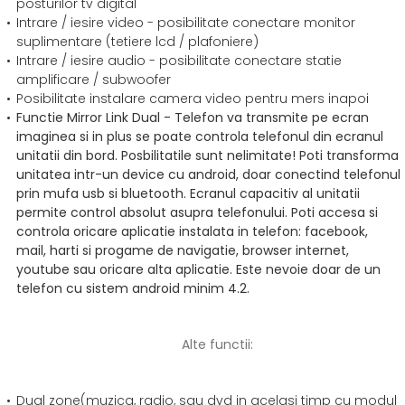
posturilor tv digital
Intrare / iesire video - posibilitate conectare monitor
suplimentare (tetiere lcd / plafoniere)
Intrare / iesire audio - posibilitate conectare statie
amplificare / subwoofer
Posibilitate instalare camera video pentru mers inapoi
Functie Mirror Link Dual - Telefon va transmite pe ecran
imaginea si in plus se poate controla telefonul din ecranul
unitatii din bord. Posbilitatile sunt nelimitate! Poti transforma
unitatea intr-un device cu android, doar conectind telefonul
prin mufa usb si bluetooth. Ecranul capacitiv al unitatii
permite control absolut asupra telefonului. Poti accesa si
controla oricare aplicatie instalata in telefon: facebook,
mail, harti si progame de navigatie, browser internet,
youtube sau oricare alta aplicatie. Este nevoie doar de un
telefon cu sistem android minim 4.2.
Alte functii:
Dual zone(muzica, radio, sau dvd in acelasi timp cu modul