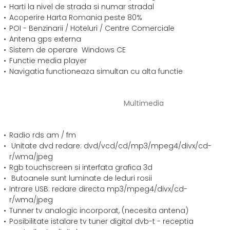
Harti la nivel de strada si numar stradal
Acoperire Harta Romania peste 80%
POI - Benzinarii / Hoteluri / Centre Comerciale
Antena gps externa
Sistem de operare Windows CE
Functie media player
Navigatia functioneaza simultan cu alta functie
Multimedia
Radio rds am / fm
Unitate dvd redare: dvd/vcd/cd/mp3/mpeg4/divx/cd-
r/wma/jpeg
Rgb touchscreen si interfata grafica 3d
Butoanele sunt luminate de leduri rosii
Intrare USB: redare directa mp3/mpeg4/divx/cd-
r/wma/jpeg
Tunner tv analogic incorporat, (necesita antena)
Posibilitate istalare tv tuner digital dvb-t - receptia