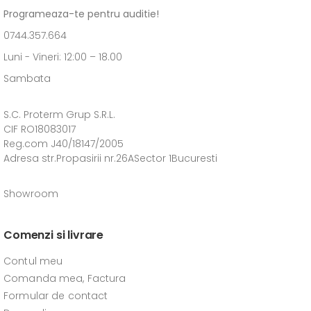
Programeaza-te pentru auditie!
0744.357.664
Luni - Vineri: 12:00 – 18.00
Sambata
S.C. Proterm Grup S.R.L.
CIF RO18083017
Reg.com J40/18147/2005
Adresa str.Propasirii nr.26ASector 1Bucuresti
Showroom
Comenzi si livrare
Contul meu
Comanda mea, Factura
Formular de contact