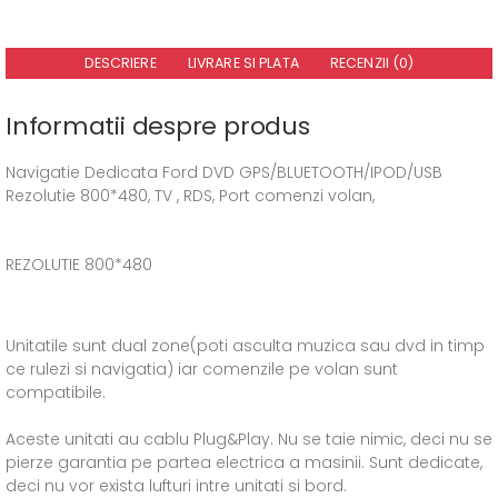
DESCRIERE
LIVRARE SI PLATA
RECENZII (0)
Informatii despre produs
Navigatie Dedicata Ford DVD GPS/BLUETOOTH/IPOD/USB
Rezolutie 800*480, TV , RDS, Port comenzi volan,
REZOLUTIE 800*480
Unitatile sunt dual zone(poti asculta muzica sau dvd in timp
ce rulezi si navigatia) iar comenzile pe volan sunt
compatibile.
Aceste unitati au cablu Plug&Play. Nu se taie nimic, deci nu se
pierze garantia pe partea electrica a masinii. Sunt dedicate,
deci nu vor exista lufturi intre unitati si bord.