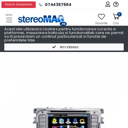
0744357664
Vino in showroom
0
MENIU
Favorite
Cos
Acest site utilizeaza cookies pentru functionarea corecta a
platformei, masurarea traficului si functionalitati care ne permit
sa iti prezentam un continut particularizat in functie de
preferintele tale.
Navigatii Auto Dedicate
Navigatii Auto Dedicate FORD
Am inteles