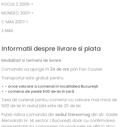
FOCUS 2 2005->
MONDEO 2007->
C MAX 2007->
S MAX
Informatii despre livrare si plata
Modalitati si termeni de livrare
:
Comanda va ajunge în
24 de ore
prin Fan Courier.
Transportul este gratuit pentru:
- orice valoare a comenzii în localitatea București
- comenzi de peste 500 de lei în țară
Taxa de curierat pentru comenzi cu valoare mai mică de
500 de lei în restul țării este de 20 de lei.
Puteți ridica comanda din
sediul
Stereomag
din str. Vasile
Alecsandri nr. 14, sector 1, București, doar cu confirmarea
reprezentantului companiei că produsele se află în stoc.