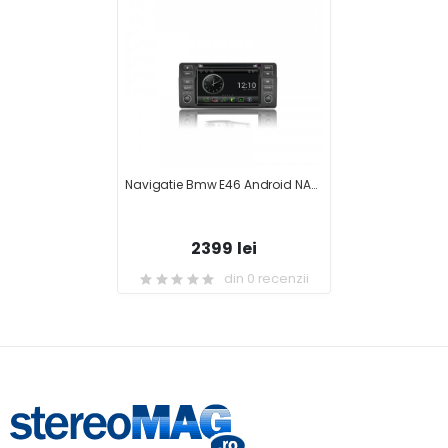
Navigatie Bmw E46 Android NAVD-I052
2399 lei
din 0 recenzii