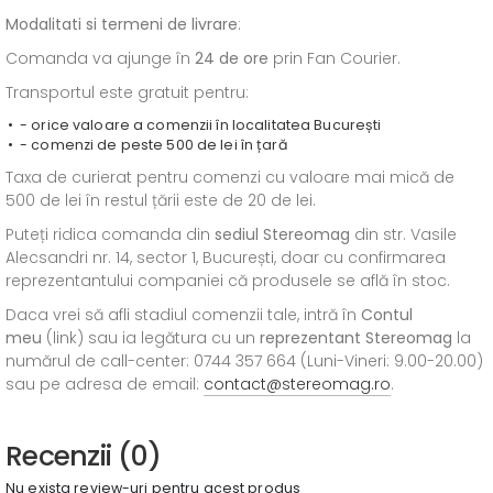
Modalitati si termeni de livrare
:
Comanda va ajunge în
24 de ore
prin Fan Courier.
Transportul este gratuit pentru:
- orice valoare a comenzii în localitatea București
- comenzi de peste 500 de lei în țară
Taxa de curierat pentru comenzi cu valoare mai mică de
500 de lei în restul țării este de 20 de lei.
Puteți ridica comanda din
sediul
Stereomag
din str. Vasile
Alecsandri nr. 14, sector 1, București, doar cu confirmarea
reprezentantului companiei că produsele se află în stoc.
Daca vrei să afli stadiul comenzii tale, intră în
Contul
meu
(link) sau ia legătura cu un
reprezentant Stereomag
la
numărul de call-center: 0744 357 664 (Luni-Vineri: 9.00-20.00)
sau pe adresa de email:
contact@stereomag.ro
.
Recenzii (0)
Nu exista review-uri pentru acest produs