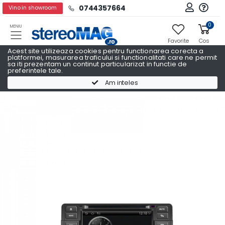
0744357664
Vino in showroom
0
MENIU
Favorite
Cos
Acest site utilizeaza cookies pentru functionarea corecta a
platformei, masurarea traficului si functionalitati care ne permit
sa iti prezentam un continut particularizat in functie de
preferintele tale.
Navigatii Auto Dedicate
Navigatii Auto Dedicate BMW
Am inteles