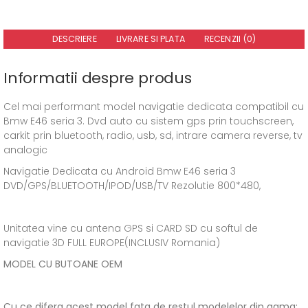
DESCRIERE
LIVRARE SI PLATA
RECENZII (0)
Informatii despre produs
Cel mai performant model navigatie dedicata compatibil cu
Bmw E46 seria 3. Dvd auto cu sistem gps prin touchscreen,
carkit prin bluetooth, radio, usb, sd, intrare camera reverse, tv
analogic
Navigatie Dedicata cu Android Bmw E46 seria 3
DVD/GPS/BLUETOOTH/IPOD/USB/TV Rezolutie 800*480,
Unitatea vine cu antena GPS si CARD SD cu softul de
navigatie 3D FULL EUROPE(INCLUSIV Romania)
MODEL CU BUTOANE OEM
Cu ce difera acest model fata de restul modelelor din gama: