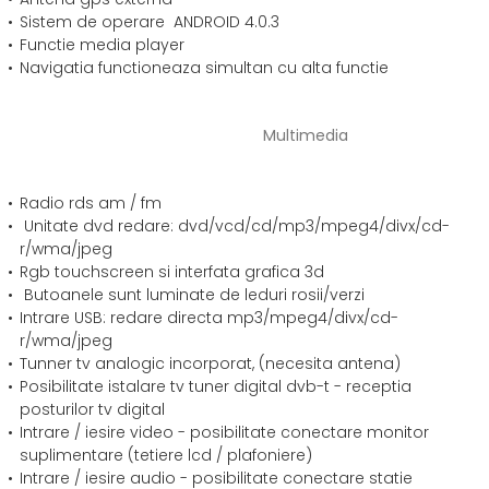
Sistem de operare ANDROID 4.0.3
Functie media player
Navigatia functioneaza simultan cu alta functie
Multimedia
Radio rds am / fm
Unitate dvd redare: dvd/vcd/cd/mp3/mpeg4/divx/cd-
r/wma/jpeg
Rgb touchscreen si interfata grafica 3d
Butoanele sunt luminate de leduri rosii/verzi
Intrare USB: redare directa mp3/mpeg4/divx/cd-
r/wma/jpeg
Tunner tv analogic incorporat, (necesita antena)
Posibilitate istalare tv tuner digital dvb-t - receptia
posturilor tv digital
Intrare / iesire video - posibilitate conectare monitor
suplimentare (tetiere lcd / plafoniere)
Intrare / iesire audio - posibilitate conectare statie