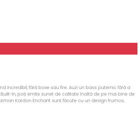
ncredibil, fără boxe sau fire. Auzi un bass puternic fără a
t-in, poți emite sunet de calitate înaltă de pe mai bine de
ri Harman Kardon Enchant sunt făcute cu un design frumos,