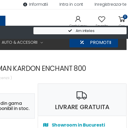
Informatii
Intra in cont
Inregistreaza-te
0
Contul meu
Favorite
Cos
Am inteles
AUTO & ACCESORII
PROMOTII
AN KARDON ENCHANT 800
cenzii )
s din gama
LIVRARE GRATUITA
onibil in stoc.
Showroom in Bucuresti