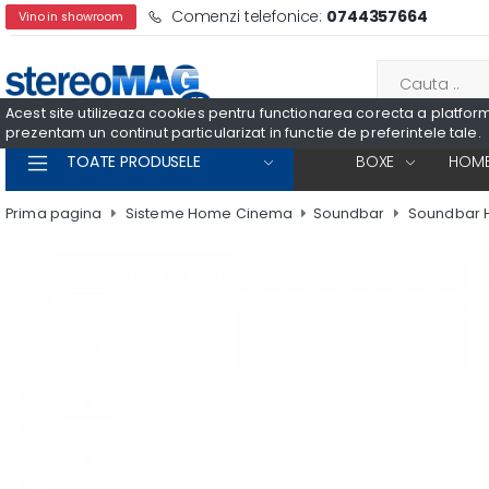
Comenzi telefonice:
0744357664
Vino in showroom
Acest site utilizeaza cookies pentru functionarea corecta a platformei
prezentam un continut particularizat in functie de preferintele tale.
TOATE PRODUSELE
BOXE
HOME
Prima pagina
Sisteme Home Cinema
Soundbar
Soundbar 