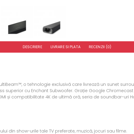
DESCRIERE
LIVRARE SI PLATA
RECENZII (0)
Beam™, o tehnologie exclusivă care livrează un sunet surround i
 superior cu Enchant Subwoofer. Grație Google Chromecast Buil
 HDMI și compatibilitate 4K de ultimă oră, seria de soundbar-u
ului din show-urile tale TV preferate, muzică, jocuri sau filme.