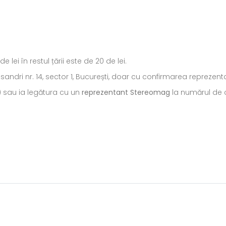
ei în restul țării este de 20 de lei.
ecsandri nr. 14, sector 1, București, doar cu confirmarea repreze
) sau ia legătura cu un
reprezentant Stereomag
la numărul de c