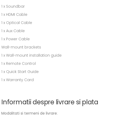
1 x Soundbar
1 x HDMI Cable
1 x Optical Cable
1 x Aux Cable
1 x Power Cable
Wall-mount brackets
1 x Wall-mount installation guide
1 x Remote Control
1 x Quick Start Guide
1 x Warranty Card
Informatii despre livrare si plata
Modalitati si termeni de livrare
: