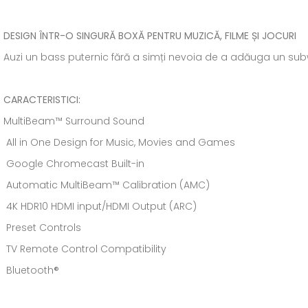
DESIGN ÎNTR-O SINGURĂ BOXĂ PENTRU MUZICĂ, FILME ȘI JOCURI
Auzi un bass puternic fără a simți nevoia de a adăuga un sub
CARACTERISTICI:
MultiBeam™ Surround Sound
All in One Design for Music, Movies and Games
Google Chromecast Built-in
Automatic MultiBeam™ Calibration (AMC)
4K HDR10 HDMI input/HDMI Output (ARC)
Preset Controls
TV Remote Control Compatibility
Bluetooth®