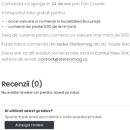
Comanda va ajunge în
24 de ore
prin Fan Courier.
Transportul este gratuit pentru:
- orice valoare a comenzii în localitatea București
- comenzi de peste 500 de lei în țară
Taxa de curierat pentru comenzi cu valoare mai mică de 500 de l
Puteți ridica comanda din
sediul
Stereomag
din str. Vasile Al
Daca vrei să afli stadiul comenzii tale, intră în
Contul meu
(link
adresa de email:
contact@stereomag.ro
.
Recenzii (0)
Nu exista review-uri pentru acest produs
Ai utilizat acest produs?
Spune-ti parerea acordand o nota acestui produs
Adauga review