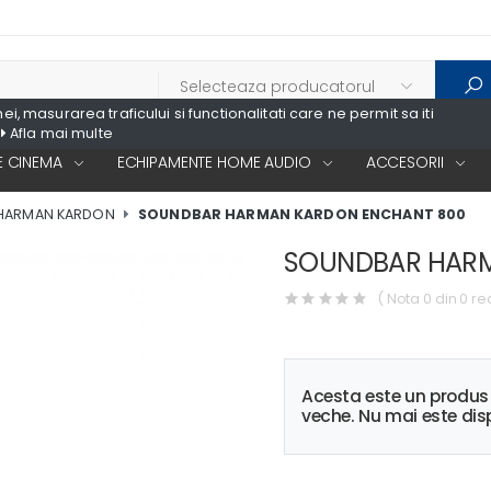
, masurarea traficului si functionalitati care ne permit sa iti
Afla mai multe
 CINEMA
ECHIPAMENTE HOME AUDIO
ACCESORII
HARMAN KARDON
SOUNDBAR HARMAN KARDON ENCHANT 800
SOUNDBAR HARM
( Nota 0 din 0 re
Acesta este un produ
veche. Nu mai este disp