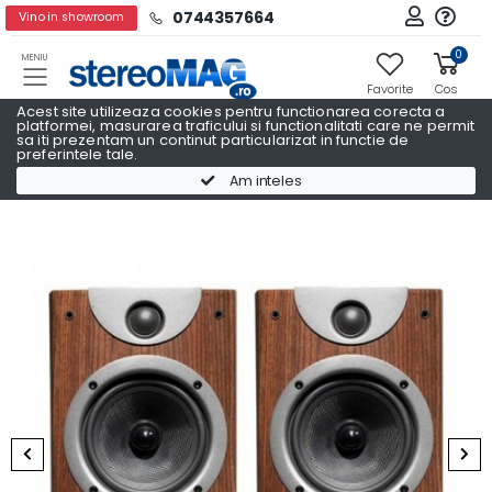
0744357664
Vino in showroom
0
MENIU
Favorite
Cos
Acest site utilizeaza cookies pentru functionarea corecta a
platformei, masurarea traficului si functionalitati care ne permit
sa iti prezentam un continut particularizat in functie de
preferintele tale.
Boxe raft
Boxe raft WHARFEDALE
Am inteles