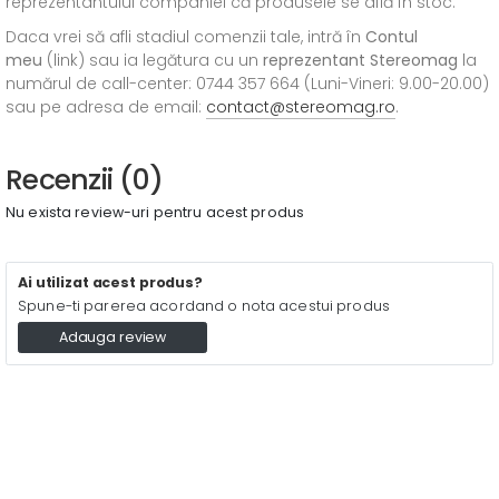
reprezentantului companiei că produsele se află în stoc.
Daca vrei să afli stadiul comenzii tale, intră în
Contul
meu
(link) sau ia legătura cu un
reprezentant Stereomag
la
numărul de call-center: 0744 357 664 (Luni-Vineri: 9.00-20.00)
sau pe adresa de email:
contact@stereomag.ro
.
Recenzii (0)
Nu exista review-uri pentru acest produs
Ai utilizat acest produs?
Spune-ti parerea acordand o nota acestui produs
Adauga review