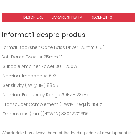
DESCRIERE
LIVRARE SI PLATA
RECENZII (0)
Informatii despre produs
Format
Bookshelf
Cone Bass Driver
175mm
6.5"
Soft Dome Tweeter
25mm
1"
Suitable Amplifier Power
30 - 200W
Nominal Impedance
6 Ω
Sensitivity (1W @ 1M)
88dB
Nominal Frequency Range
50Hz - 28kHz
Transducer Complement
2-Way
Freq.
Fb
45Hz
Dimensions (mm)(H*W*D)
380*227*356
Wharfedale has always been at the leading edge of development in