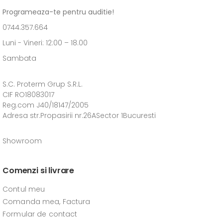
Programeaza-te pentru auditie!
0744.357.664
Luni - Vineri: 12:00 – 18.00
Sambata
S.C. Proterm Grup S.R.L.
CIF RO18083017
Reg.com J40/18147/2005
Adresa str.Propasirii nr.26ASector 1Bucuresti
Showroom
Comenzi si livrare
Contul meu
Comanda mea, Factura
Formular de contact