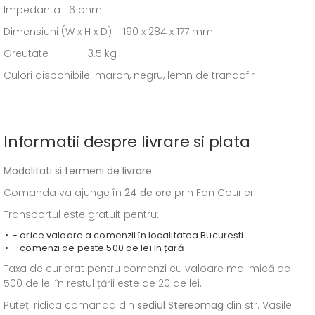
Impedanta 6 ohmi
Dimensiuni (W x H x D) 190 x 284 x 177 mm
Greutate 3.5 kg
Culori disponibile: maron, negru, lemn de trandafir
Informatii despre livrare si plata
Modalitati si termeni de livrare
:
Comanda va ajunge în
24 de ore
prin Fan Courier.
Transportul este gratuit pentru:
- orice valoare a comenzii în localitatea București
- comenzi de peste 500 de lei în țară
Taxa de curierat pentru comenzi cu valoare mai mică de
500 de lei în restul țării este de 20 de lei.
Puteți ridica comanda din
sediul
Stereomag
din str. Vasile