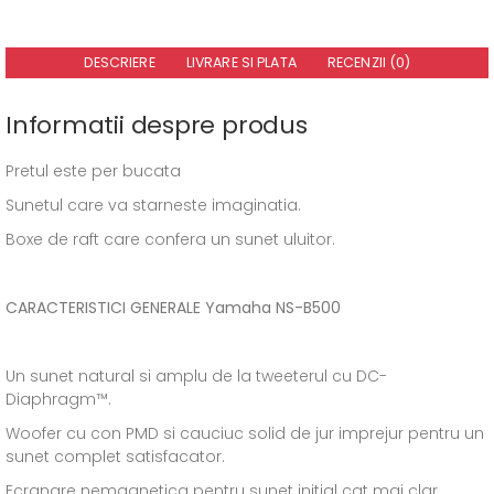
DESCRIERE
LIVRARE SI PLATA
RECENZII (0)
Informatii despre produs
Pretul este per bucata
Sunetul care va starneste imaginatia.
Boxe de raft care confera un sunet uluitor.
CARACTERISTICI GENERALE Yamaha NS-B500
Un sunet natural si amplu de la tweeterul cu DC-
Diaphragm™.
Woofer cu con PMD si cauciuc solid de jur imprejur pentru un
sunet complet satisfacator.
Ecranare nemagnetica pentru sunet initial cat mai clar.