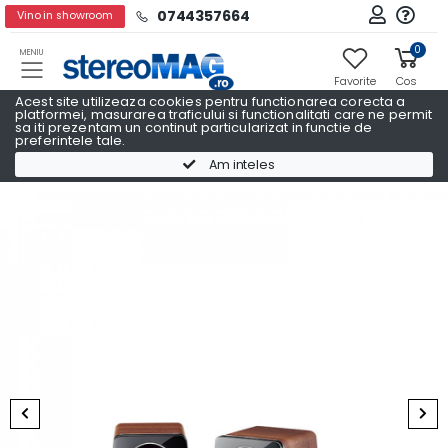
0744357664
Vino in showroom
0
MENIU
Favorite
Cos
Acest site utilizeaza cookies pentru functionarea corecta a
platformei, masurarea traficului si functionalitati care ne permit
sa iti prezentam un continut particularizat in functie de
preferintele tale.
Boxe raft
Boxe raft YAMAHA
Am inteles