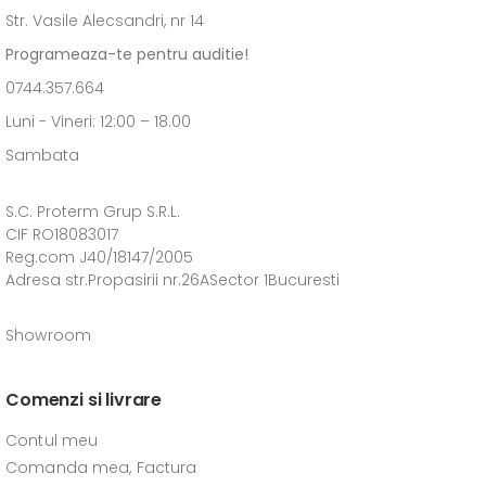
Str. Vasile Alecsandri, nr 14
Programeaza-te pentru auditie!
0744.357.664
Luni - Vineri: 12:00 – 18.00
Sambata
S.C. Proterm Grup S.R.L.
CIF RO18083017
Reg.com J40/18147/2005
Adresa str.Propasirii nr.26ASector 1Bucuresti
Showroom
Comenzi si livrare
Contul meu
Comanda mea, Factura