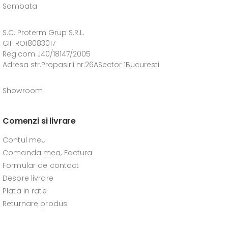
Sambata
S.C. Proterm Grup S.R.L.
CIF RO18083017
Reg.com J40/18147/2005
Adresa str.Propasirii nr.26ASector 1Bucuresti
Showroom
Comenzi si livrare
Contul meu
Comanda mea, Factura
Formular de contact
Despre livrare
Plata in rate
Returnare produs