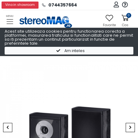
0744357664
Vino in showroom
0
MENIU
Favorite
Cos
Acest site utilizeaza cookies pentru functionarea corecta a
platformei, masurarea traficului si functionalitati care ne permit
sa iti prezentam un continut particularizat in functie de
preferintele tale.
Boxe raft
Boxe raft HECO
Am inteles