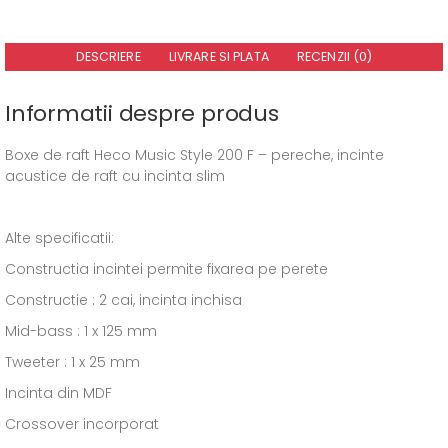
DESCRIERE
LIVRARE SI PLATA
RECENZII (0)
Informatii despre produs
Boxe de raft Heco Music Style 200 F – pereche, incinte
acustice de raft cu incinta slim
Alte specificatii:
Constructia incintei permite fixarea pe perete
Constructie : 2 cai, incinta inchisa
Mid-bass : 1 x 125 mm
Tweeter : 1 x 25 mm
Incinta din MDF
Crossover incorporat