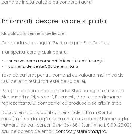
Borne de inalta calitate cu conectori auriti
Informatii despre livrare si plata
Modalitati si termeni de livrare
:
Comanda va ajunge în
24 de ore
prin Fan Courier.
Transportul este gratuit pentru:
- orice valoare a comenzii în localitatea București
- comenzi de peste 500 de lei în țară
Taxa de curierat pentru comenzi cu valoare mai mică de
500 de lei în restul țării este de 20 de lei.
Puteți ridica comanda din
sediul
Stereomag
din str. Vasile
Alecsandri nr. 14, sector 1, București, doar cu confirmarea
reprezentantului companiei că produsele se află în stoc.
Daca vrei să afli stadiul comenzii tale, intră în
Contul
meu
(link) sau ia legătura cu un
reprezentant Stereomag
la
numărul de call-center: 0744 357 664 (Luni-Vineri: 9.00-20.00)
sau pe adresa de email:
contact@stereomag.ro
.