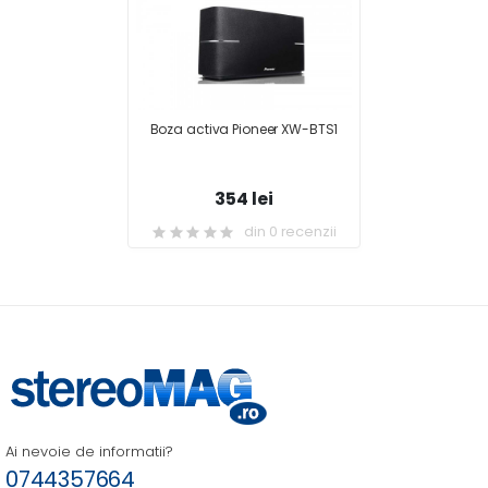
Boza activa Pioneer XW-BTS1
354 lei
din 0 recenzii
Ai nevoie de informatii?
0744357664