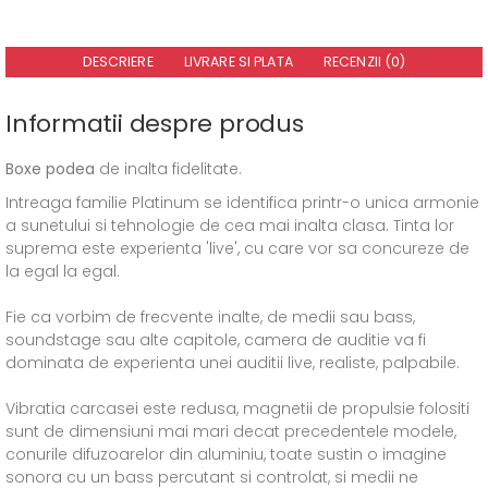
DESCRIERE
LIVRARE SI PLATA
RECENZII (0)
Informatii despre produs
Boxe podea
de inalta fidelitate.
Intreaga familie Platinum se identifica printr-o unica armonie
a sunetului si tehnologie de cea mai inalta clasa. Tinta lor
suprema este experienta 'live', cu care vor sa concureze de
la egal la egal.
Fie ca vorbim de frecvente inalte, de medii sau bass,
soundstage sau alte capitole, camera de auditie va fi
dominata de experienta unei auditii live, realiste, palpabile.
Vibratia carcasei este redusa, magnetii de propulsie folositi
sunt de dimensiuni mai mari decat precedentele modele,
conurile difuzoarelor din aluminiu, toate sustin o imagine
sonora cu un bass percutant si controlat, si medii ne