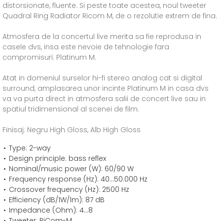
distorsionate, fluente. Si peste toate acestea, noul tweeter
Quadral Ring Radiator Ricom M, de o rezolutie extrem de fina.
Atmosfera de la concertul live merita sa fie reprodusa in
casele dvs, insa este nevoie de tehnologie fara
compromisuri: Platinum M.
Atat in domeniul surselor hi-fi stereo analog cat si digital
surround, amplasarea unor incinte Platinum M in casa dvs
va va purta direct in atmosfera salii de concert live sau in
spatiul tridimensional al scenei de film.
Finisaj: Negru High Gloss, Alb High Gloss
Type: 2-way
Design principle: bass reflex
Nominal/music power (W): 60/90 W
Frequency response (Hz): 40...50.000 Hz
Crossover frequency (Hz): 2500 Hz
Efficiency (dB/1W/1m): 87 dB
Impedance (Ohm): 4...8
Tweeter: RiCom-M