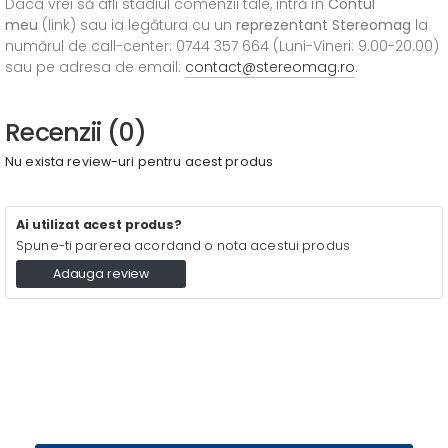
Daca vrei să afli stadiul comenzii tale, intră în
Contul
meu
(link) sau ia legătura cu un
reprezentant Stereomag
la
numărul de call-center: 0744 357 664 (Luni-Vineri: 9.00-20.00)
sau pe adresa de email:
contact@stereomag.ro
.
Recenzii (0)
Nu exista review-uri pentru acest produs
Ai utilizat acest produs?
Spune-ti parerea acordand o nota acestui produs
Adauga review