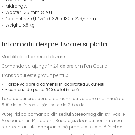
Midrange: -
Woofer: 135 mm Ø Alu
Cabinet size (h*w*d): 320 x 180 x 229,5 mm
Weight: 5,8 kg
Informatii despre livrare si plata
Modalitati si termeni de livrare
:
Comanda va ajunge în
24 de ore
prin Fan Courier.
Transportul este gratuit pentru:
- orice valoare a comenzii în localitatea București
- comenzi de peste 500 de lei în țară
Taxa de curierat pentru comenzi cu valoare mai mică de
500 de lei în restul țării este de 20 de lei.
Puteți ridica comanda din
sediul
Stereomag
din str. Vasile
Alecsandri nr. 14, sector 1, București, doar cu confirmarea
reprezentantului companiei că produsele se află în stoc.