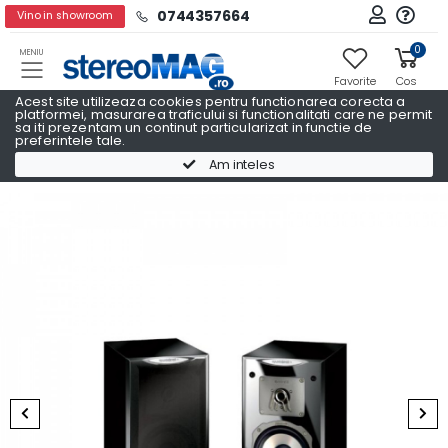
0744357664
Vino in showroom
0
MENIU
Favorite
Cos
Acest site utilizeaza cookies pentru functionarea corecta a
platformei, masurarea traficului si functionalitati care ne permit
sa iti prezentam un continut particularizat in functie de
preferintele tale.
Boxe raft
Boxe raft QUADRAL
Am inteles