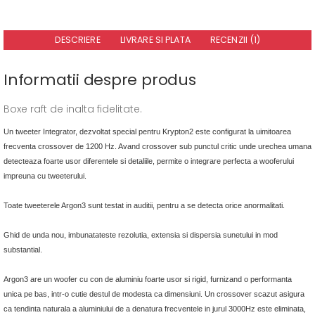
DESCRIERE
LIVRARE SI PLATA
RECENZII (1)
Informatii despre produs
Boxe raft de inalta fidelitate.
Un tweeter Integrator, dezvoltat special pentru Krypton2 este configurat la uimitoarea
frecventa crossover de 1200 Hz. Avand crossover sub punctul critic unde urechea umana
detecteaza foarte usor diferentele si detaliile, permite o integrare perfecta a wooferului
impreuna cu tweeterului.
Toate tweeterele Argon3 sunt testat in auditii, pentru a se detecta orice anormalitati.
Ghid de unda nou, imbunatateste rezolutia, extensia si dispersia sunetului in mod
substantial.
Argon3 are un woofer cu con de aluminiu foarte usor si rigid, furnizand o performanta
unica pe bas, intr-o cutie destul de modesta ca dimensiuni. Un crossover scazut asigura
ca tendinta naturala a aluminiului de a denatura frecventele in jurul 3000Hz este eliminata,