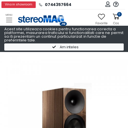
0744357664
Vino in showroom
0
MENIU
Favorite
Cos
Acest site utilizeaza cookies pentru functionarea corecta a
platformei, masurarea traficului si functionalitati care ne permit
sa iti prezentam un continut particularizat in functie de
preferintele tale.
Boxe raft
Boxe raft AMPHION
Am inteles