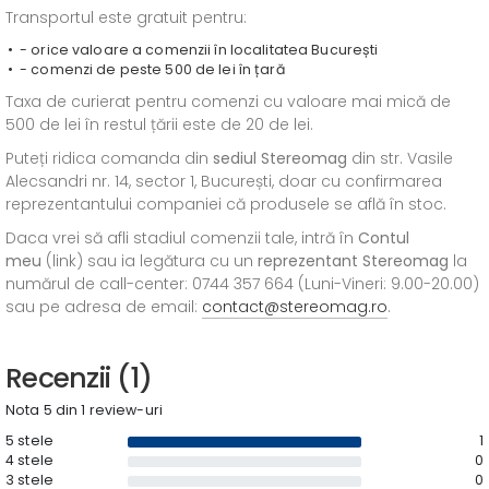
Transportul este gratuit pentru:
- orice valoare a comenzii în localitatea București
- comenzi de peste 500 de lei în țară
Taxa de curierat pentru comenzi cu valoare mai mică de
500 de lei în restul țării este de 20 de lei.
Puteți ridica comanda din
sediul
Stereomag
din str. Vasile
Alecsandri nr. 14, sector 1, București, doar cu confirmarea
reprezentantului companiei că produsele se află în stoc.
Daca vrei să afli stadiul comenzii tale, intră în
Contul
meu
(link) sau ia legătura cu un
reprezentant Stereomag
la
numărul de call-center: 0744 357 664 (Luni-Vineri: 9.00-20.00)
sau pe adresa de email:
contact@stereomag.ro
.
Recenzii (1)
Nota 5 din 1 review-uri
5 stele
1
4 stele
0
3 stele
0