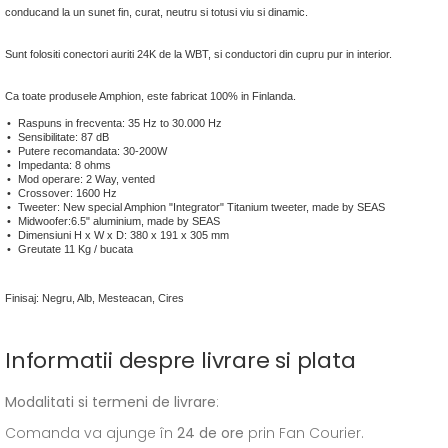
conducand la un sunet fin, curat, neutru si totusi viu si dinamic.
Sunt folositi conectori auriti 24K de la WBT, si conductori din cupru pur in interior.
Ca toate produsele Amphion, este fabricat 100% in Finlanda.
Raspuns in frecventa: 35 Hz to 30.000 Hz
Sensibilitate: 87 dB
Putere recomandata: 30-200W
Impedanta: 8 ohms
Mod operare: 2 Way, vented
Crossover: 1600 Hz
Tweeter: New special Amphion "Integrator" Titanium tweeter, made by SEAS
Midwoofer:6.5" aluminium, made by SEAS
Dimensiuni H x W x D: 380 x 191 x 305 mm
Greutate 11 Kg / bucata
Finisaj: Negru, Alb, Mesteacan, Cires
Informatii despre livrare si plata
Modalitati si termeni de livrare
:
Comanda va ajunge în
24 de ore
prin Fan Courier.