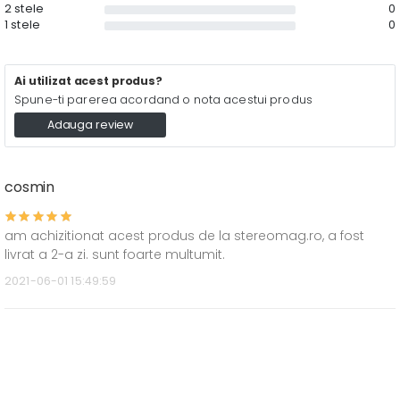
2 stele
0
1 stele
0
Ai utilizat acest produs?
Spune-ti parerea acordand o nota acestui produs
Adauga review
cosmin
am achizitionat acest produs de la stereomag.ro, a fost
livrat a 2-a zi. sunt foarte multumit.
2021-06-01 15:49:59