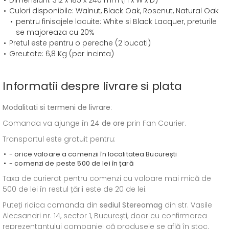
Dimensiuni: 312 x 185 x 240 mm (H x W x D)
Culori disponibile: Walnut, Black Oak, Rosenut, Natural Oak
pentru finisajele lacuite: White si Black Lacquer, preturile
se majoreaza cu 20%
Pretul este pentru o pereche (2 bucati)
Greutate: 6,8 Kg (per incinta)
Informatii despre livrare si plata
Modalitati si termeni de livrare
:
Comanda va ajunge în
24 de ore
prin Fan Courier.
Transportul este gratuit pentru:
- orice valoare a comenzii în localitatea București
- comenzi de peste 500 de lei în țară
Taxa de curierat pentru comenzi cu valoare mai mică de
500 de lei în restul țării este de 20 de lei.
Puteți ridica comanda din
sediul
Stereomag
din str. Vasile
Alecsandri nr. 14, sector 1, București, doar cu confirmarea
reprezentantului companiei că produsele se află în stoc.