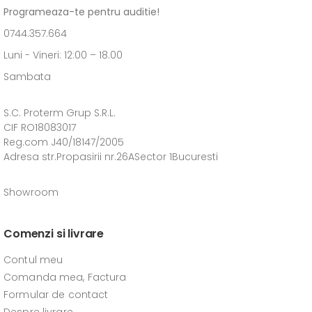
Programeaza-te pentru auditie!
0744.357.664
Luni - Vineri: 12:00 – 18.00
Sambata
S.C. Proterm Grup S.R.L.
CIF RO18083017
Reg.com J40/18147/2005
Adresa str.Propasirii nr.26ASector 1Bucuresti
Showroom
Comenzi si livrare
Contul meu
Comanda mea, Factura
Formular de contact