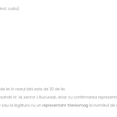
ncl. cutia)
ei în restul țării este de 20 de lei.
ecsandri nr. 14, sector 1, București, doar cu confirmarea repreze
) sau ia legătura cu un
reprezentant Stereomag
la numărul de c