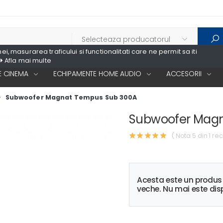
, masurarea traficului si functionalitati care ne permit sa iti
Afla mai multe
 CINEMA
ECHIPAMENTE HOME AUDIO
ACCESORII
Subwoofer Magnat Tempus Sub 300A
Subwoofer Magn
( Nota 5 din 1 rec
Acesta este un produ
veche. Nu mai este disp