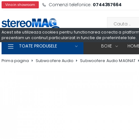
Comenzi telefonice:
0744357664
Vino in showroom
Acest site utilizeaza cookies pentru functionarea corecta a platformei
prezentam un continut particularizat in functie de preferintele tale.
TOATE PRODUSELE
BOXE
HOME
Prima pagina
Subwoofere Audio
Subwoofere Audio MAGNAT