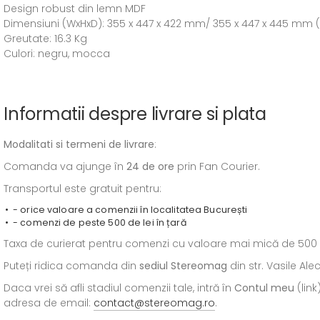
Design robust din lemn MDF
Dimensiuni (WxHxD): 355 x 447 x 422 mm/ 355 x 447 x 445 mm (i
Greutate: 16.3 Kg
Culori: negru, mocca
Informatii despre livrare si plata
Modalitati si termeni de livrare
:
Comanda va ajunge în
24 de ore
prin Fan Courier.
Transportul este gratuit pentru:
- orice valoare a comenzii în localitatea București
- comenzi de peste 500 de lei în țară
Taxa de curierat pentru comenzi cu valoare mai mică de 500 de l
Puteți ridica comanda din
sediul
Stereomag
din str. Vasile Al
Daca vrei să afli stadiul comenzii tale, intră în
Contul meu
(link
adresa de email:
contact@stereomag.ro
.