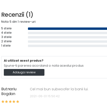
Recenzii (1)
Nota 5 din 1 review-uri
5 stele
4 stele
3 stele
2 stele
1 stele
Ai utilizat acest produs?
Spune-ti parerea acordand o nota acestui produs
Adauga review
Butnariu
Cel mai bun subwoofer la banii lui.
Bogdan
2021-06-01 15:50:42