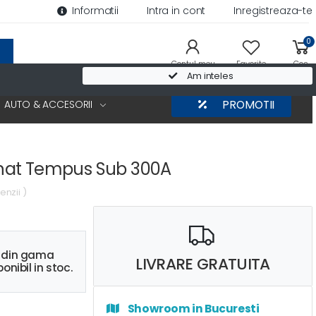
Informatii
Intra in cont
Inregistreaza-te
0
Contul meu
Favorite
Cos
Am inteles
AUTO & ACCESORII
PROMOTII
at Tempus Sub 300A
enzii )
s din gama
LIVRARE GRATUITA
onibil in stoc.
Showroom in Bucuresti