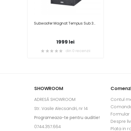
Subwoofer Magnat Tempus Sub 300A
1999 lei
din 0 recenzii
SHOWROOM
Comenzi 
ADRESĂ SHOWROOM
Contul m
Comanda
Str. Vasile Alecsandri, nr 14
Formular
Programeaza-te pentru auditie!
Despre li
0744.357.664
Plata in r