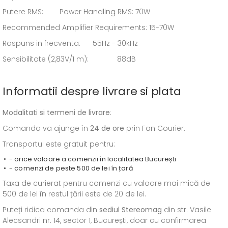
Putere RMS: Power Handling RMS: 70W
Recommended Amplifier Requirements: 15-70W
Raspuns in frecventa: 55Hz - 30kHz
Sensibilitate (2,83V/1 m): 88dB
Informatii despre livrare si plata
Modalitati si termeni de livrare
:
Comanda va ajunge în
24 de ore
prin Fan Courier.
Transportul este gratuit pentru:
- orice valoare a comenzii în localitatea București
- comenzi de peste 500 de lei în țară
Taxa de curierat pentru comenzi cu valoare mai mică de
500 de lei în restul țării este de 20 de lei.
Puteți ridica comanda din
sediul
Stereomag
din str. Vasile
Alecsandri nr. 14, sector 1, București, doar cu confirmarea