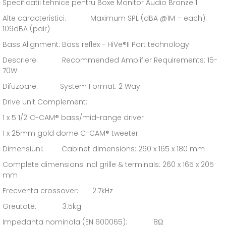
Specificatii tehnice pentru Boxe Monitor Audio Bronze 1
Alte caracteristici: Maximum SPL (dBA @1M – each):
109dBA (pair)
Bass Alignment: Bass reflex - HiVe®II Port technology
Descriere: Recommended Amplifier Requirements: 15-
70W
Difuzoare: System Format: 2 Way
Drive Unit Complement:
1 x 5 1/2"C-CAM® bass/mid-range driver
1 x 25mm gold dome C-CAM® tweeter
Dimensiuni: Cabinet dimensions: 260 x 165 x 180 mm
Complete dimensions incl grille & terminals: 260 x 165 x 205
mm
Frecventa crossover: 2.7kHz
Greutate: 3.5kg
Impedanta nominala (EN 600065): 8Ω