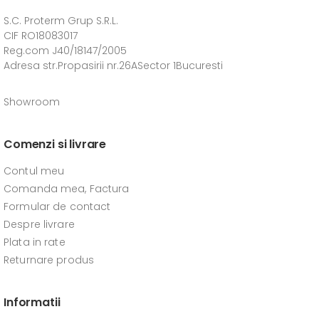
S.C. Proterm Grup S.R.L.
CIF RO18083017
Reg.com J40/18147/2005
Adresa str.Propasirii nr.26ASector 1Bucuresti
Showroom
Comenzi si livrare
Contul meu
Comanda mea, Factura
Formular de contact
Despre livrare
Plata in rate
Returnare produs
Informatii