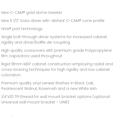
New C-CAM® gold dome tweeter
New 5 1/2” bass driver with ‘dished’ C-CAM® cone profile
HiVe® port technology
Single bolt-through driver systems for increased cabinet
rigidity and driver/baffle de-coupling
High quality crossovers with premium grade Polypropylene
film capacitors used throughout
Rigid 18mm MDF cabinet construction employing radial and
cross-bracing techniques for high rigidity and low cabinet
coloration
Premium quality vinyl veneer finishes in Black Oak,
Pearlescent Walnut, Rosemah and a new White Ash
1/4”x20 TPI thread for wall mount bracket options (optional
Universal wall mount bracket – UWB)