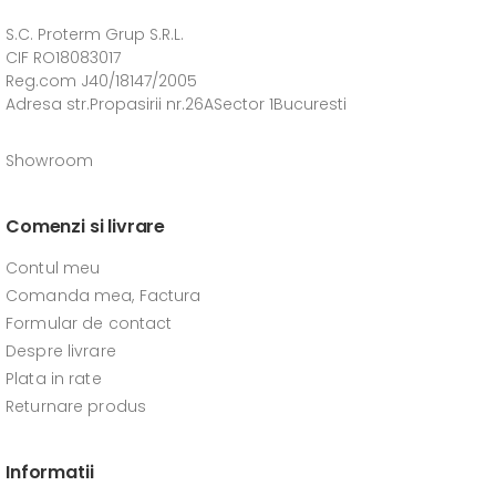
S.C. Proterm Grup S.R.L.
CIF RO18083017
Reg.com J40/18147/2005
Adresa str.Propasirii nr.26ASector 1Bucuresti
Showroom
Comenzi si livrare
Contul meu
Comanda mea, Factura
Formular de contact
Despre livrare
Plata in rate
Returnare produs
Informatii