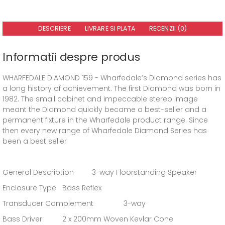
DESCRIERE
LIVRARE SI PLATA
RECENZII (0)
Informatii despre produs
WHARFEDALE DIAMOND 159 - Wharfedale’s Diamond series has
a long history of achievement. The first Diamond was born in
1982. The small cabinet and impeccable stereo image
meant the Diamond quickly became a best-seller and a
permanent fixture in the Wharfedale product range. Since
then every new range of Wharfedale Diamond Series has
been a best seller
General Description 3-way Floorstanding Speaker
Enclosure Type Bass Reflex
Transducer Complement 3-way
Bass Driver 2 x 200mm Woven Kevlar Cone