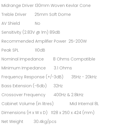
Midrange Driver 130mm Woven Kevlar Cone
Treble Driver 25mm Soft Dome
AV Shield No
Sensitivity (2.83V @ 1m) 89dB
Recommended Amplifier Power 25-200W
Peak SPL 110dB
Nominal Impedance 8 Ohms Compatible
Minimum Impedance 3.1 Ohms
Frequency Response (+/-3dB) 35Hz - 20kHz
Bass Extension (-6db) 32Hz
Crossover Frequency 400Hz & 2.8kHz
Cabinet Volume (in litres) Mid Internal 8L
Dimensions (H x W x D) 1128 x 250 x 424 (mm)
Net Weight 30.4kg/pcs