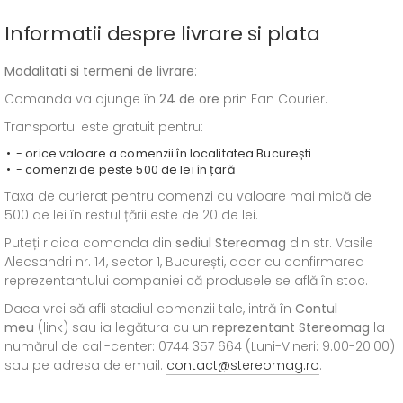
Informatii despre livrare si plata
Modalitati si termeni de livrare
:
Comanda va ajunge în
24 de ore
prin Fan Courier.
Transportul este gratuit pentru:
- orice valoare a comenzii în localitatea București
- comenzi de peste 500 de lei în țară
Taxa de curierat pentru comenzi cu valoare mai mică de
500 de lei în restul țării este de 20 de lei.
Puteți ridica comanda din
sediul
Stereomag
din str. Vasile
Alecsandri nr. 14, sector 1, București, doar cu confirmarea
reprezentantului companiei că produsele se află în stoc.
Daca vrei să afli stadiul comenzii tale, intră în
Contul
meu
(link) sau ia legătura cu un
reprezentant Stereomag
la
numărul de call-center: 0744 357 664 (Luni-Vineri: 9.00-20.00)
sau pe adresa de email:
contact@stereomag.ro
.