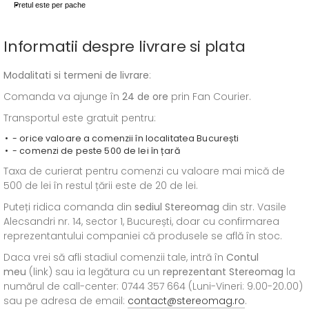
Pretul este per pache
Informatii despre livrare si plata
Modalitati si termeni de livrare
:
Comanda va ajunge în
24 de ore
prin Fan Courier.
Transportul este gratuit pentru:
- orice valoare a comenzii în localitatea București
- comenzi de peste 500 de lei în țară
Taxa de curierat pentru comenzi cu valoare mai mică de
500 de lei în restul țării este de 20 de lei.
Puteți ridica comanda din
sediul
Stereomag
din str. Vasile
Alecsandri nr. 14, sector 1, București, doar cu confirmarea
reprezentantului companiei că produsele se află în stoc.
Daca vrei să afli stadiul comenzii tale, intră în
Contul
meu
(link) sau ia legătura cu un
reprezentant Stereomag
la
numărul de call-center: 0744 357 664 (Luni-Vineri: 9.00-20.00)
sau pe adresa de email:
contact@stereomag.ro
.