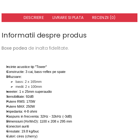
DESCRIERE
LIVRARE SI PLATA
RECENZII (0)
Informatii despre produs
Boxe podea
de inalta fidelitate.
Incinte acustice tip "Tower"
Constructie: 3 cai, bass-reflex pe spate
Difuzoare:
bass: 2 x 165mm
medii: 2 x 100mm
tweeter: 1 x 25mm superaudio
Sensibilitate: 92dB
Putere RMS: 170W
Putere MAX: 250W
Impedanta: 4-8 ohmi
Raspuns in frecventa: 32Hz - 32kHz (-3dB)
Dimensiuni (HxWxD): 1100 x 208 x 295 mm
Conectori auriti
Greutate: 19.8 kg/buc
Culori: cires (cherry)