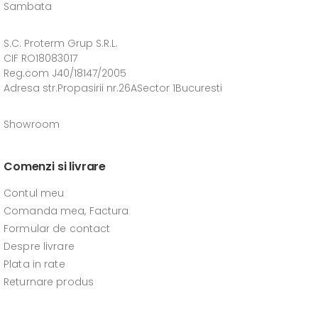
Sambata
S.C. Proterm Grup S.R.L.
CIF RO18083017
Reg.com J40/18147/2005
Adresa str.Propasirii nr.26ASector 1Bucuresti
Showroom
Comenzi si livrare
Contul meu
Comanda mea, Factura
Formular de contact
Despre livrare
Plata in rate
Returnare produs