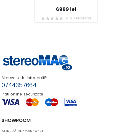
6999 lei
din 0 recenzii
Ai nevoie de informatii?
0744357664
Plati online securizate
SHOWROOM
ADRESĂ SHOWROOM