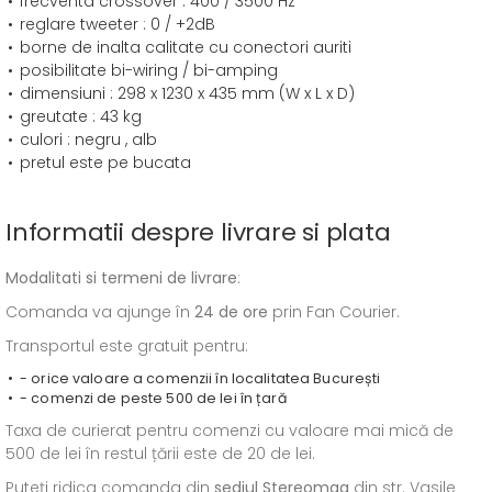
frecventa crossover : 400 / 3500 Hz
reglare tweeter : 0 / +2dB
borne de inalta calitate cu conectori auriti
posibilitate bi-wiring / bi-amping
dimensiuni : 298 x 1230 x 435 mm (W x L x D)
greutate : 43 kg
culori : negru , alb
pretul este pe bucata
Informatii despre livrare si plata
Modalitati si termeni de livrare
:
Comanda va ajunge în
24 de ore
prin Fan Courier.
Transportul este gratuit pentru:
- orice valoare a comenzii în localitatea București
- comenzi de peste 500 de lei în țară
Taxa de curierat pentru comenzi cu valoare mai mică de
500 de lei în restul țării este de 20 de lei.
Puteți ridica comanda din
sediul
Stereomag
din str. Vasile