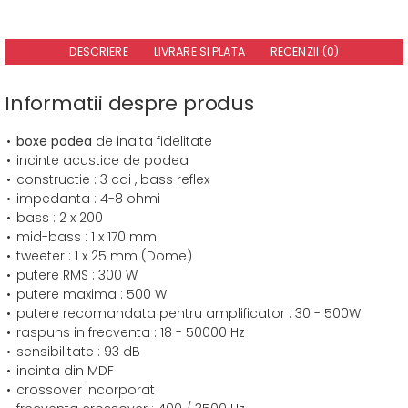
DESCRIERE
LIVRARE SI PLATA
RECENZII (0)
Informatii despre produs
boxe podea
de inalta fidelitate
incinte acustice de podea
constructie : 3 cai , bass reflex
impedanta : 4-8 ohmi
bass : 2 x 200
mid-bass : 1 x 170 mm
tweeter : 1 x 25 mm (Dome)
putere RMS : 300 W
putere maxima : 500 W
putere recomandata pentru amplificator : 30 - 500W
raspuns in frecventa : 18 - 50000 Hz
sensibilitate : 93 dB
incinta din MDF
crossover incorporat