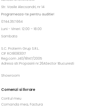
Str. Vasile Alecsandri, nr 14
Programeaza-te pentru auditie!
0744.357.664
Luni - Vineri: 12:00 – 18.00
Sambata
S.C. Proterm Grup S.R.L.
CIF RO18083017
Reg.com J40/18147/2005
Adresa str.Propasirii nr.26ASector 1Bucuresti
Showroom
Comenzi si livrare
Contul meu
Comanda mea, Factura