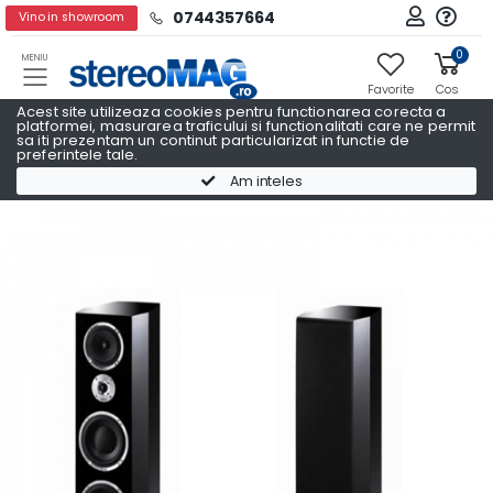
0744357664
Vino in showroom
0
MENIU
Favorite
Cos
Acest site utilizeaza cookies pentru functionarea corecta a
platformei, masurarea traficului si functionalitati care ne permit
sa iti prezentam un continut particularizat in functie de
preferintele tale.
Boxe podea
Boxe podea HECO
Am inteles