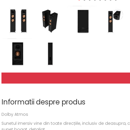
Informatii despre produs
Dolby Atmos
Sunetul imersiv vine din toate direcțiile, inclusiv de deasupr
sunet bogat, detaliat.