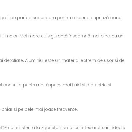
egrat pe partea superioara pentru o scena cuprinzătoare.
 si filmelor. Mai mare cu siguranță înseamnă mai bine, cu un
detaliate. Aluminiul este un material e xtrem de usor si de
conurilor pentru un răspuns mai fluid si o precizie si
e chiar si pe cele mai joase frecvente.
 cu rezistenta la zgârieturi, si cu furnir texturat sunt ideale