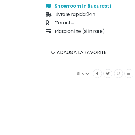
Showroom in Bucuresti
Livrare rapida 24h
Garantie
Plata online (si in rate)
ADAUGA LA FAVORITE
Share: