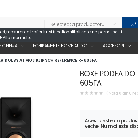
, masurarea traficului si functionalitati care ne permit sa iti
Afla mai multe
 CINEMA
ECHIPAMENTE HOME AUDIO
ACCESORII
A DOLBY ATMOS KLIPSCH REFERENCE R-605FA
BOXE PODEA DOL
605FA
( Nota 0 din 0 re
Acesta este un produ
veche. Nu mai este disp