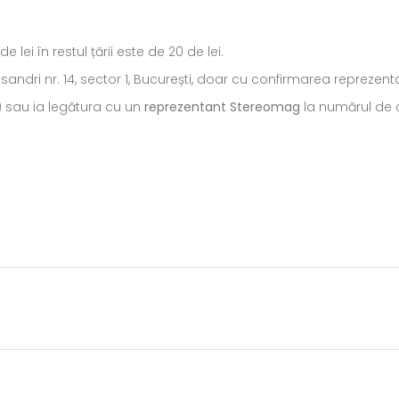
ei în restul țării este de 20 de lei.
ecsandri nr. 14, sector 1, București, doar cu confirmarea repreze
) sau ia legătura cu un
reprezentant Stereomag
la numărul de c