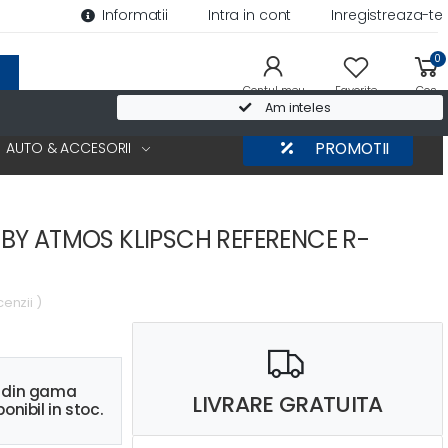
Informatii
Intra in cont
Inregistreaza-te
0
Contul meu
Favorite
Cos
Am inteles
AUTO & ACCESORII
PROMOTII
BY ATMOS KLIPSCH REFERENCE R-
cenzii )
s din gama
LIVRARE GRATUITA
onibil in stoc.