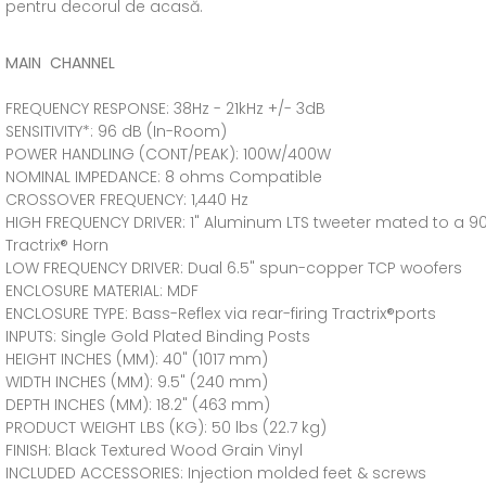
pentru decorul de acasă.
MAIN CHANNEL
FREQUENCY RESPONSE: 38Hz - 21kHz +/- 3dB
SENSITIVITY*: 96 dB (In-Room)
POWER HANDLING (CONT/PEAK): 100W/400W
NOMINAL IMPEDANCE: 8 ohms Compatible
CROSSOVER FREQUENCY: 1,440 Hz
HIGH FREQUENCY DRIVER: 1" Aluminum LTS tweeter mated to a 9
Tractrix® Horn
LOW FREQUENCY DRIVER: Dual 6.5" spun-copper TCP woofers
ENCLOSURE MATERIAL: MDF
ENCLOSURE TYPE: Bass-Reflex via rear-firing Tractrix®ports
INPUTS: Single Gold Plated Binding Posts
HEIGHT INCHES (MM): 40" (1017 mm)
WIDTH INCHES (MM): 9.5" (240 mm)
DEPTH INCHES (MM): 18.2" (463 mm)
PRODUCT WEIGHT LBS (KG): 50 lbs (22.7 kg)
FINISH: Black Textured Wood Grain Vinyl
INCLUDED ACCESSORIES: Injection molded feet & screws