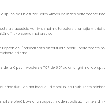
i dispune de un difuzor Dolby Atmos de înaltă performanta int
escute ale acestuia vor livra mai multa putere si emoție muzicii
zultând într-o scena mai precisa.
 Kapton de 1" minimizează distorsiunile pentru performante mai 
eficienta ridicata.
 de la Klipsch, wooferele TCP de 6.5" au un unghi mai abrupt al 
roducând fluxul de aer ideal cu distorsiuni sau turbulente minim
aliste oferă boxelor un aspect modern, polisat. Incintele din MDF