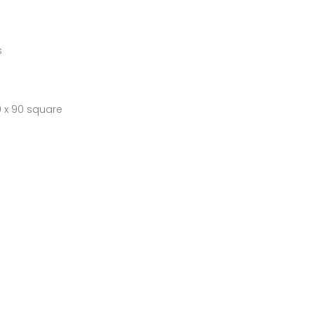
s
0 x 90 square