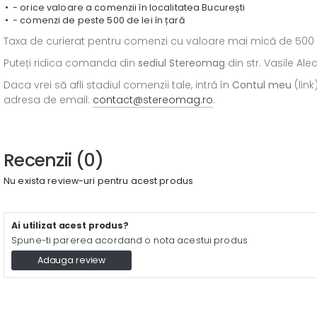
- orice valoare a comenzii în localitatea București
- comenzi de peste 500 de lei în țară
Taxa de curierat pentru comenzi cu valoare mai mică de 500 de l
Puteți ridica comanda din
sediul
Stereomag
din str. Vasile Al
Daca vrei să afli stadiul comenzii tale, intră în
Contul meu
(link
adresa de email:
contact@stereomag.ro
.
Recenzii (0)
Nu exista review-uri pentru acest produs
Ai utilizat acest produs?
Spune-ti parerea acordand o nota acestui produs
Adauga review