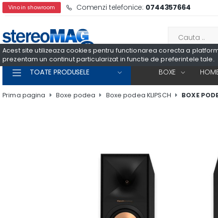
Comenzi telefonice:
0744357664
Vino in showroom
Acest site utilizeaza cookies pentru functionarea corecta a platformei
prezentam un continut particularizat in functie de preferintele tale.
TOATE PRODUSELE
BOXE
HOME
Prima pagina
Boxe podea
Boxe podea KLIPSCH
BOXE PODE