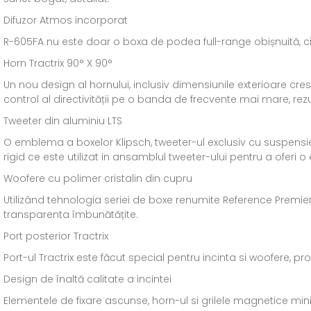
Difuzor Atmos incorporat
R-605FA nu este doar o boxa de podea full-range obișnuită, c
Horn Tractrix 90° X 90°
Un nou design al hornului, inclusiv dimensiunile exterioare cr
control al directivității pe o banda de frecvente mai mare, re
Tweeter din aluminiu LTS
O emblema a boxelor Klipsch, tweeter-ul exclusiv cu suspensie
rigid ce este utilizat in ansamblul tweeter-ului pentru a oferi o 
Woofere cu polimer cristalin din cupru
Utilizând tehnologia seriei de boxe renumite Reference Premiere
transparenta îmbunătățite.
Port posterior Tractrix
Port-ul Tractrix este făcut special pentru incinta si woofere, p
Design de înaltă calitate a incintei
Elementele de fixare ascunse, horn-ul si grilele magnetice minim