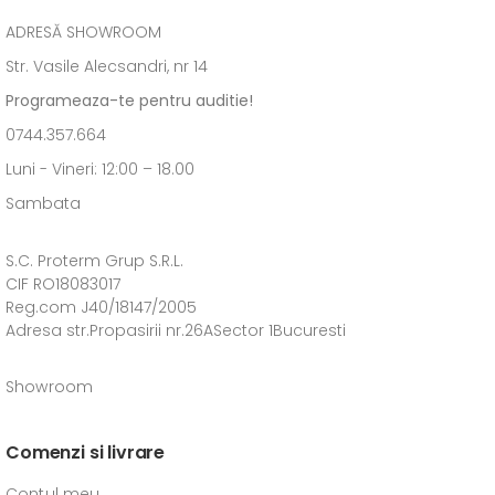
ADRESĂ SHOWROOM
Str. Vasile Alecsandri, nr 14
Programeaza-te pentru auditie!
0744.357.664
Luni - Vineri: 12:00 – 18.00
Sambata
S.C. Proterm Grup S.R.L.
CIF RO18083017
Reg.com J40/18147/2005
Adresa str.Propasirii nr.26ASector 1Bucuresti
Showroom
Comenzi si livrare
Contul meu