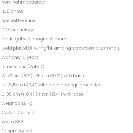
Nominal Impedance
4...8 ohms
Special Features:
DC-technology
fabric grill with magnetic mount
Gold plated bi-wiring/bi-amping screwclamp terminals
Warranty: 5 years
Dimensions (WxHxD)
W: 22 cm (8.7") | 26 cm (10.2") with base
H: 102,5cm (40,4") with base and equipment feet
D: 30 cm (11.8") | 34 cm (13.4") with base
Weight: 24,8 kg
Carton Content
Vento 886
Equipmentfeet