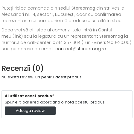
Puteți ridica comanda din
sediul
Stereomag
din str. Vasile
Alecsandri nr. 14, sector 1, București, doar cu confirmarea
reprezentantului companiei că produsele se află în stoc.
Daca vrei să afli stadiul comenzii tale, intră în
Contul
meu
(link) sau ia legătura cu un
reprezentant Stereomag
la
numărul de call-center: 0744 357 664 (Luni-Vineri: 9.00-20.00)
sau pe adresa de email:
contact@stereomag.ro
.
Recenzii (0)
Nu exista review-uri pentru acest produs
Ai utilizat acest produs?
Spune-ti parerea acordand o nota acestui produs
Adauga review