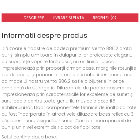
DESCRIERE
LIVRARE SI PLATA
RECENZII (0)
Informatii despre produs
Difuzoarele noastre de podea premium Vento 886.2 arată
pur și simplu uimitoare în dulapurile lor proiectate elegant,
cu suprafețe vopsite fără cusur, cu un finisaj lucios.
Impresionează prin proporții armonioase, marginile rotunjite
ale dulapului și panourile laterale curbate. Acest lucru face
ca modelul nostru Vento 886.2 să fie o bijuterie în orice
ambianță de sufragerie. Difuzoarele de podea bass-reflex
impresionează prin caracteristicile lor excelente de sunet și
sunt ideale pentru toate genurile muzicale datorită
echilibrului lor. Doar componentele tehnice de înaltă calitate
au fost încorporate în atractivele difuzoare bass reflex cu 3
căi: acest lucru asigură un sunet Canton incomparabil de
bun și un nivel extrem de ridicat de fiabilitate.
Setul contine doua boxe.