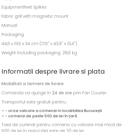
Equipmentfeet Spikes
fabric grill with magnetic mount
Manual
Packaging
44,5 x 111,5 x 34 cm (17,5" x 43,9" x 13,4")
Weight including packaging: 28,6 kg
Informatii despre livrare si plata
Modalitati si termeni de livrare
:
Comanda va ajunge în
24 de ore
prin Fan Courier.
Transportul este gratuit pentru:
- orice valoare a comenzii în localitatea București
- comenzi de peste 500 de lei în țară
Taxa de curierat pentru comenzi cu valoare mai mică de
500 de lei în restul țării este de 20 de lei.