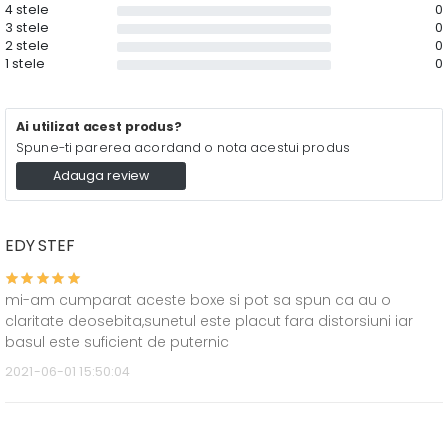
4 stele
0
3 stele
0
2 stele
0
1 stele
0
Ai utilizat acest produs?
Spune-ti parerea acordand o nota acestui produs
Adauga review
EDY STEF
mi-am cumparat aceste boxe si pot sa spun ca au o
claritate deosebita,sunetul este placut fara distorsiuni iar
basul este suficient de puternic
2021-06-01 15:50:04