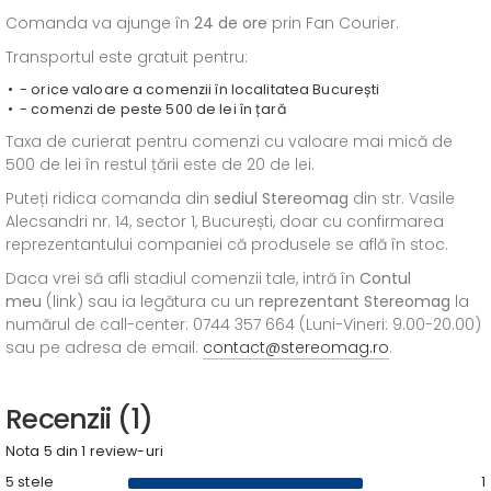
Comanda va ajunge în
24 de ore
prin Fan Courier.
Transportul este gratuit pentru:
- orice valoare a comenzii în localitatea București
- comenzi de peste 500 de lei în țară
Taxa de curierat pentru comenzi cu valoare mai mică de
500 de lei în restul țării este de 20 de lei.
Puteți ridica comanda din
sediul
Stereomag
din str. Vasile
Alecsandri nr. 14, sector 1, București, doar cu confirmarea
reprezentantului companiei că produsele se află în stoc.
Daca vrei să afli stadiul comenzii tale, intră în
Contul
meu
(link) sau ia legătura cu un
reprezentant Stereomag
la
numărul de call-center: 0744 357 664 (Luni-Vineri: 9.00-20.00)
sau pe adresa de email:
contact@stereomag.ro
.
Recenzii (1)
Nota 5 din 1 review-uri
5 stele
1