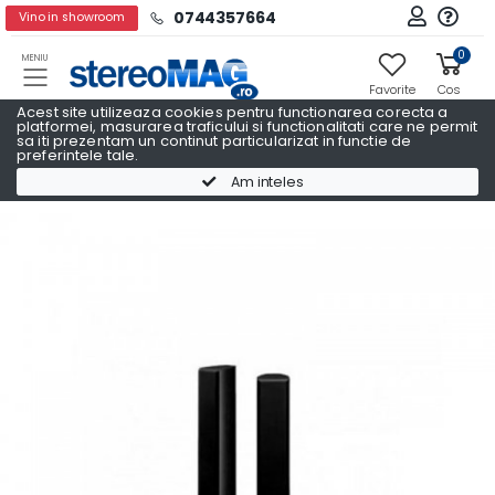
0744357664
Vino in showroom
0
MENIU
Favorite
Cos
Acest site utilizeaza cookies pentru functionarea corecta a
platformei, masurarea traficului si functionalitati care ne permit
sa iti prezentam un continut particularizat in functie de
preferintele tale.
Boxe podea
Boxe podea PIONEER
Am inteles