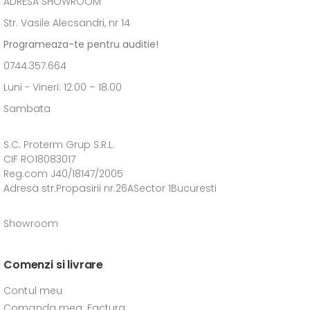
ADRESĂ SHOWROOM
Str. Vasile Alecsandri, nr 14
Programeaza-te pentru auditie!
0744.357.664
Luni - Vineri: 12:00 – 18.00
Sambata
S.C. Proterm Grup S.R.L.
CIF RO18083017
Reg.com J40/18147/2005
Adresa str.Propasirii nr.26ASector 1Bucuresti
Showroom
Comenzi si livrare
Contul meu
Comanda mea, Factura