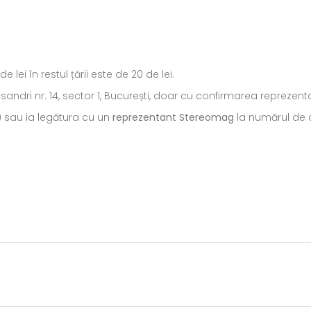
ei în restul țării este de 20 de lei.
ecsandri nr. 14, sector 1, București, doar cu confirmarea repreze
) sau ia legătura cu un
reprezentant Stereomag
la numărul de c