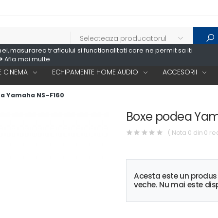
, masurarea traficului si functionalitati care ne permit sa iti
Afla mai multe
 CINEMA
ECHIPAMENTE HOME AUDIO
ACCESORII
ea Yamaha NS-F160
Boxe podea Yam
( Nota 0 din 0 re
Acesta este un produ
veche. Nu mai este disp