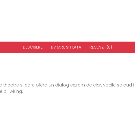
DESCRIERE
LIVRARE SI PLATA
RECENZII (0)
heatre si care ofera un dialog extrem de clar, vocile se aud foa
e bi-wiring.