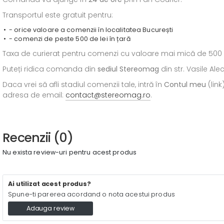
Transportul este gratuit pentru:
- orice valoare a comenzii în localitatea București
- comenzi de peste 500 de lei în țară
Taxa de curierat pentru comenzi cu valoare mai mică de 500 de l
Puteți ridica comanda din
sediul
Stereomag
din str. Vasile Al
Daca vrei să afli stadiul comenzii tale, intră în
Contul meu
(link
adresa de email:
contact@stereomag.ro
.
Recenzii (0)
Nu exista review-uri pentru acest produs
Ai utilizat acest produs?
Spune-ti parerea acordand o nota acestui produs
Adauga review