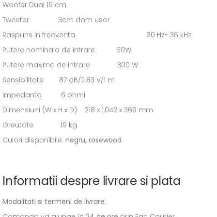
Woofer Dual 16 cm
Tweeter 3cm dom usor
Raspuns in frecventa 30 Hz- 36 kHz
Putere nominala de intrare 50W
Putere maxima de intrare 300 W
Sensibilitate 87 dB/2.83 V/1 m
Impedanta 6 ohmi
Dimensiuni (W x H x D) 218 x 1,042 x 369 mm
Greutate 19 kg
Culori disponibile:
negru, rosewood
Informatii despre livrare si plata
Modalitati si termeni de livrare
:
Comanda va ajunge în
24 de ore
prin Fan Courier.