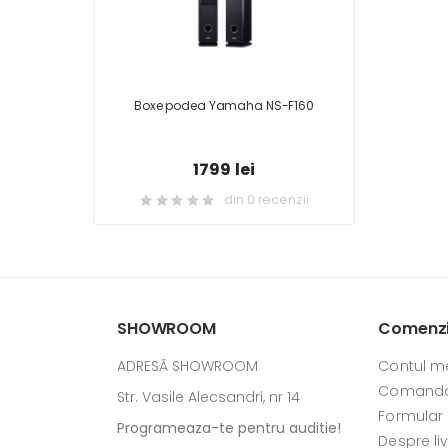
Boxe podea Yamaha NS-F160
1799 lei
din 0 recenzii
SHOWROOM
Comenzi 
ADRESĂ SHOWROOM
Contul m
Comanda
Str. Vasile Alecsandri, nr 14
Formular
Programeaza-te pentru auditie!
Despre li