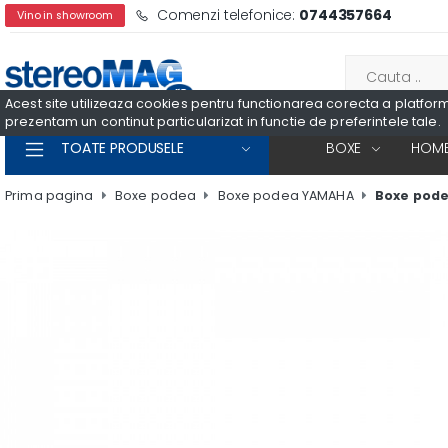
Comenzi telefonice:
0744357664
Vino in showroom
Acest site utilizeaza cookies pentru functionarea corecta a platformei
prezentam un continut particularizat in functie de preferintele tale.
TOATE PRODUSELE
BOXE
HOME
Prima pagina
Boxe podea
Boxe podea YAMAHA
Boxe pod