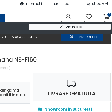
Informatii
Intra in cont
Inregistreaza-te
0
Contul meu
Favorite
Cos
Am inteles
AUTO & ACCESORII
PROMOTII
aha NS-F160
cenzii )
s din gama
LIVRARE GRATUITA
onibil in stoc.
Showroom in Bucuresti