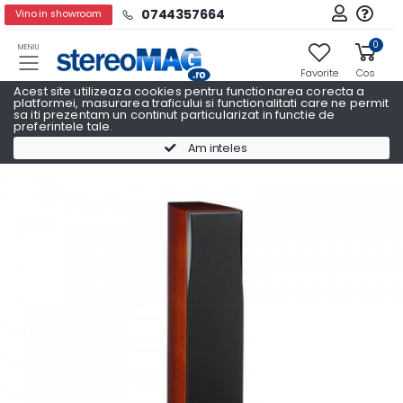
0744357664
Vino in showroom
0
MENIU
Favorite
Cos
Acest site utilizeaza cookies pentru functionarea corecta a
platformei, masurarea traficului si functionalitati care ne permit
sa iti prezentam un continut particularizat in functie de
preferintele tale.
Boxe podea
Boxe podea DALI
Am inteles