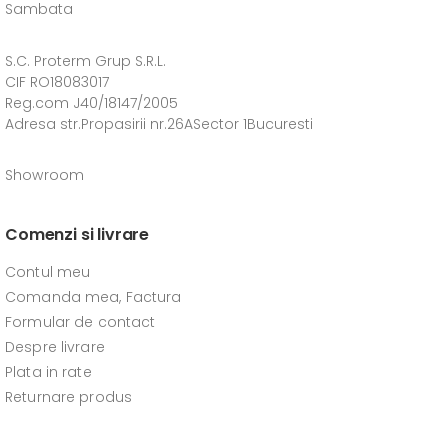
Sambata
S.C. Proterm Grup S.R.L.
CIF RO18083017
Reg.com J40/18147/2005
Adresa str.Propasirii nr.26ASector 1Bucuresti
Showroom
Comenzi si livrare
Contul meu
Comanda mea, Factura
Formular de contact
Despre livrare
Plata in rate
Returnare produs