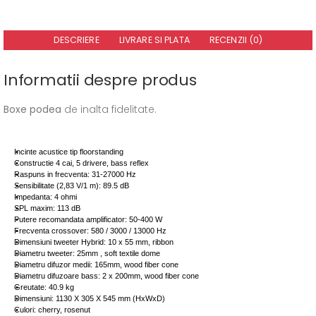
DESCRIERE
LIVRARE SI PLATA
RECENZII (0)
Informatii despre produs
Boxe podea
de inalta fidelitate.
Incinte acustice tip floorstanding
Constructie 4 cai, 5 drivere, bass reflex
Raspuns in frecventa: 31-27000 Hz
Sensibilitate (2,83 V/1 m): 89.5 dB
Impedanta: 4 ohmi
SPL maxim: 113 dB
Putere recomandata amplificator: 50-400 W
Frecventa crossover: 580 / 3000 / 13000 Hz
Dimensiuni tweeter Hybrid: 10 x 55 mm, ribbon
Diametru tweeter: 25mm , soft textile dome
Diametru difuzor medii: 165mm, wood fiber cone
Diametru difuzoare bass: 2 x 200mm, wood fiber cone
Greutate: 40.9 kg
Dimensiuni: 1130 X 305 X 545 mm (HxWxD)
Culori: cherry, rosenut