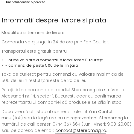
Pachetul contine o pereche
Informatii despre livrare si plata
Modalitati si termeni de livrare
:
Comanda va ajunge în
24 de ore
prin Fan Courier.
Transportul este gratuit pentru:
- orice valoare a comenzii în localitatea București
- comenzi de peste 500 de lei în țară
Taxa de curierat pentru comenzi cu valoare mai mică de
500 de lei în restul țării este de 20 de lei.
Puteți ridica comanda din
sediul
Stereomag
din str. Vasile
Alecsandri nr. 14, sector 1, București, doar cu confirmarea
reprezentantului companiei că produsele se află în stoc.
Daca vrei să afli stadiul comenzii tale, intră în
Contul
meu
(link) sau ia legătura cu un
reprezentant Stereomag
la
numărul de call-center: 0744 357 664 (Luni-Vineri: 9.00-20.00)
sau pe adresa de email:
contact@stereomag.ro
.