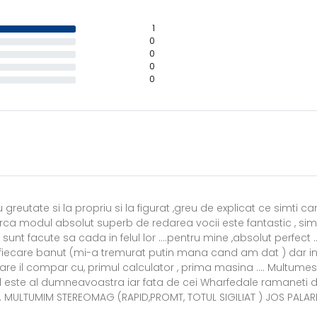
1
0
0
0
0
reutate si la propriu si la figurat ,greu de explicat ce simti
rca modul absolut superb de redarea vocii este fantastic , sim
sunt facute sa cada in felul lor ....pentru mine ,absolut perfec
ita fiecare banut (mi-a tremurat putin mana cand am dat ) da
re il compar cu, primul calculator , prima masina .... Multumes
ul este al dumneavoastra iar fata de cei Wharfedale ramaneti 
... MULTUMIM STEREOMAG (RAPID,PROMT, TOTUL SIGILIAT ) JOS PALA