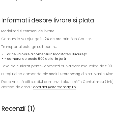
Informatii despre livrare si plata
Modalitati si termeni de livrare
:
Comanda va ajunge în
24 de ore
prin Fan Courier.
Transportul este gratuit pentru:
- orice valoare a comenzii în localitatea București
- comenzi de peste 500 de lei în țară
Taxa de curierat pentru comenzi cu valoare mai mică de 500 de l
Puteți ridica comanda din
sediul
Stereomag
din str. Vasile Al
Daca vrei să afli stadiul comenzii tale, intră în
Contul meu
(link
adresa de email:
contact@stereomag.ro
.
Recenzii (1)