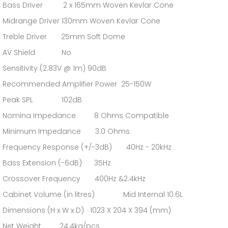
Bass Driver 2 x 165mm Woven Kevlar Cone
Midrange Driver 130mm Woven Kevlar Cone
Treble Driver 25mm Soft Dome
AV Shield No
Sensitivity (2.83V @ 1m) 90dB
Recommended Amplifier Power 25-150W
Peak SPL 102dB
Nomina Impedance 8 Ohms Compatible
Minimum Impedance 3.0 Ohms
Frequency Response (+/-3dB) 40Hz - 20kHz
Bass Extension (-6dB) 35Hz
Crossover Frequency 400Hz &2.4kHz
Cabinet Volume (in litres) Mid Internal 10.6L
Dimensions (H x W x D) 1023 X 204 X 394 (mm)
Net Weight 24.4kg/pcs