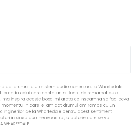
 cand dai drumul la un sistem audio conectact la Wharfedale
ti emotia celui care canta ,un alt lucru de remarcat este
t ... ma inspira aceste boxe imi arata ce inseamna sa faci ceva
r in momentul in care le-am dat drumul am ramas cu un
c inginerilor de la Wharfedale pentru acest sentiment
datori in sinea dumneavoastra , o datorie care se va
RIA WHARFEDALE