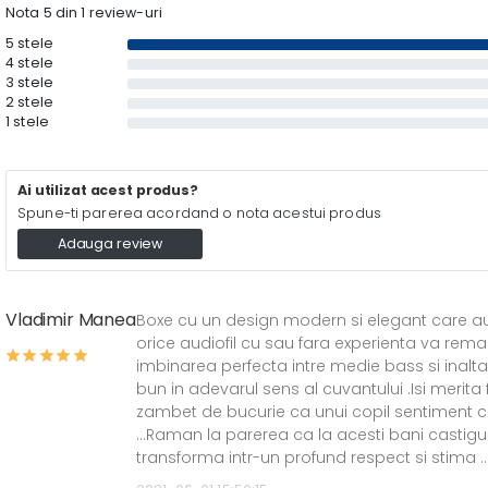
Nota 5 din 1 review-uri
5 stele
4 stele
3 stele
2 stele
1 stele
Ai utilizat acest produs?
Spune-ti parerea acordand o nota acestui produs
Adauga review
Vladimir Manea
Boxe cu un design modern si elegant care au g
orice audiofil cu sau fara experienta va rema
imbinarea perfecta intre medie bass si inalta 
bun in adevarul sens al cuvantului .Isi mer
zambet de bucurie ca unui copil sentiment ca
...Raman la parerea ca la acesti bani castig
transforma intr-un profund respect si stima 