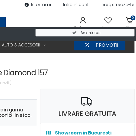
Informatii
Intra in cont
Inregistreaza-te
0
Contul meu
Favorite
Cos
Am inteles
AUTO & ACCESORII
PROMOTII
e Diamond 157
enzii )
s din gama
LIVRARE GRATUITA
onibil in stoc.
Showroom in Bucuresti