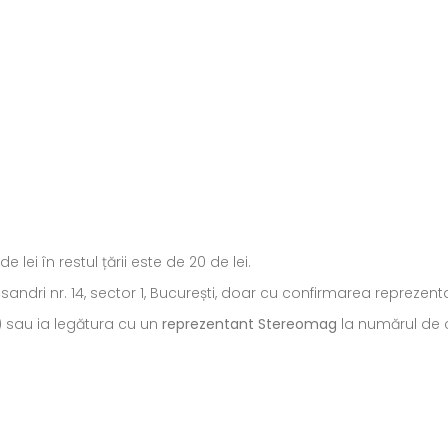
ei în restul țării este de 20 de lei.
ecsandri nr. 14, sector 1, București, doar cu confirmarea repreze
) sau ia legătura cu un
reprezentant Stereomag
la numărul de c