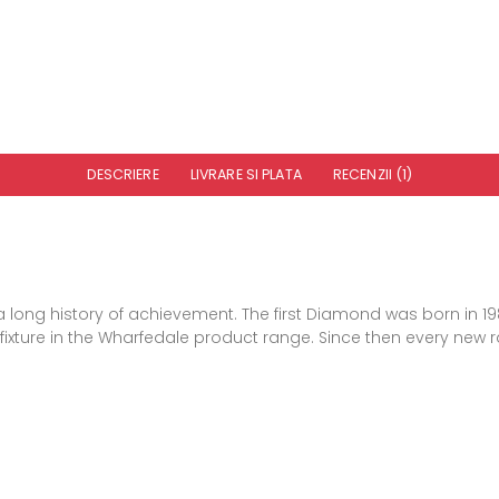
DESCRIERE
LIVRARE SI PLATA
RECENZII (1)
 long history of achievement. The first Diamond was born in 
xture in the Wharfedale product range. Since then every new r