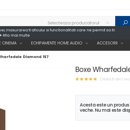
, masurarea traficului si functionalitati care ne permit sa iti
Afla mai multe
 CINEMA
ECHIPAMENTE HOME AUDIO
ACCESORII
Wharfedale Diamond 157
Boxe Wharfedal
( Nota 5 din 1 rec
Acesta este un produ
veche. Nu mai este disp