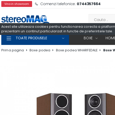
Comenzi telefonice:
0744357664
Vino in showroom
Acest site utilizeaza cookies pentru functionarea corecta a platformei
prezentam un continut particularizat in functie de preferintele tale.
TOATE PRODUSELE
BOXE
HOME
Prima pagina
Boxe podea
Boxe podea WHARFEDALE
Boxe 