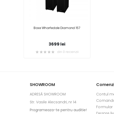
Boxe Wharfedale Diamond 157
3699 lei
din 0 recenzii
SHOWROOM
Comenzi 
ADRESĂ SHOWROOM
Contul m
Comanda
Str. Vasile Alecsandri, nr 14
Formular
Programeaza-te pentru auditie!
Despre li