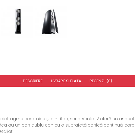
DESCRIERE
LIVRARE SI PLATA
RECENZII (0)
 diafragme ceramice și din titan, seria Vento .2 oferă un aspec
dea au un con dublu con cu o suprafață conică continuă, care 
taliat.