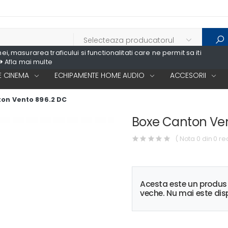
, masurarea traficului si functionalitati care ne permit sa iti
Afla mai multe
 CINEMA
ECHIPAMENTE HOME AUDIO
ACCESORII
on Vento 896.2 DC
Boxe Canton Ven
( Nota 0 din 0 re
Acesta este un produ
veche. Nu mai este disp