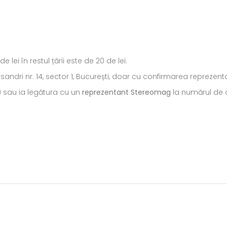
ei în restul țării este de 20 de lei.
ecsandri nr. 14, sector 1, București, doar cu confirmarea repreze
) sau ia legătura cu un
reprezentant Stereomag
la numărul de c