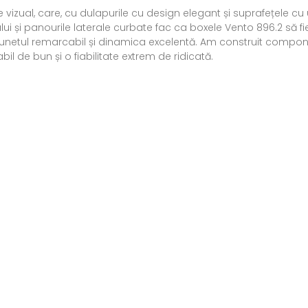
vizual, care, cu dulapurile cu design elegant și suprafețele cu
pului și panourile laterale curbate fac ca boxele Vento 896.2 să 
netul remarcabil și dinamica excelentă. Am construit component
l de bun și o fiabilitate extrem de ridicată.