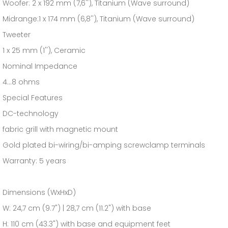
Woofer: 2 x 192 mm (7,6''), Titanium (Wave surround)
Midrange:1 x 174 mm (6,8''), Titanium (Wave surround)
Tweeter
1 x 25 mm (1''), Ceramic
Nominal Impedance
4...8 ohms
Special Features
DC-technology
fabric grill with magnetic mount
Gold plated bi-wiring/bi-amping screwclamp terminals
Warranty: 5 years
Dimensions (WxHxD)
W: 24,7 cm (9.7") | 28,7 cm (11.2") with base
H: 110 cm (43.3") with base and equipment feet