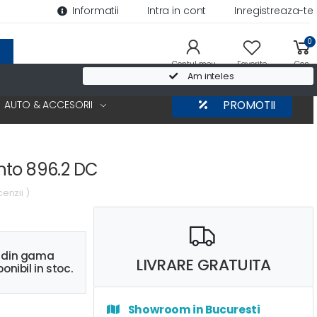
Informatii
Intra in cont
Inregistreaza-te
0
Contul meu
Favorite
Cos
Am inteles
AUTO & ACCESORII
PROMOTII
to 896.2 DC
cenzii )
s din gama
LIVRARE GRATUITA
onibil in stoc.
Showroom in Bucuresti