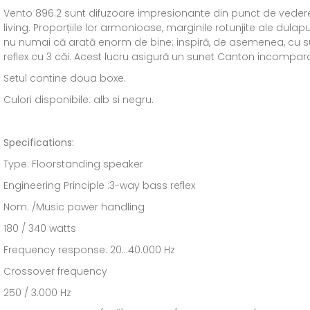
Vento 896.2 sunt difuzoare impresionante din punct de vedere 
living. Proporțiile lor armonioase, marginile rotunjite ale dula
nu numai că arată enorm de bine: inspiră, de asemenea, cu su
reflex cu 3 căi. Acest lucru asigură un sunet Canton incomparabi
Setul contine doua boxe.
Culori disponibile: alb si negru.
Specifications:
Type: Floorstanding speaker
Engineering Principle :3-way bass reflex
Nom. /Music power handling
180 / 340 watts
Frequency response: 20...40.000 Hz
Crossover frequency
250 / 3.000 Hz