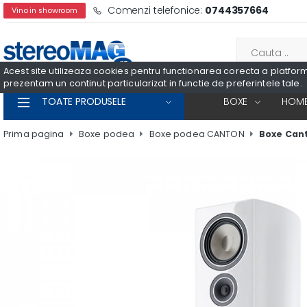
Comenzi telefonice:
0744357664
Vino in showroom
Acest site utilizeaza cookies pentru functionarea corecta a platformei
prezentam un continut particularizat in functie de preferintele tale.
TOATE PRODUSELE
BOXE
HOME
Prima pagina
Boxe podea
Boxe podea CANTON
Boxe Cant