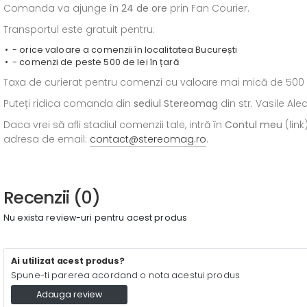
Comanda va ajunge în
24 de ore
prin Fan Courier.
Transportul este gratuit pentru:
- orice valoare a comenzii în localitatea București
- comenzi de peste 500 de lei în țară
Taxa de curierat pentru comenzi cu valoare mai mică de 500 de l
Puteți ridica comanda din
sediul
Stereomag
din str. Vasile Al
Daca vrei să afli stadiul comenzii tale, intră în
Contul meu
(link
adresa de email:
contact@stereomag.ro
.
Recenzii (0)
Nu exista review-uri pentru acest produs
Ai utilizat acest produs?
Spune-ti parerea acordand o nota acestui produs
Adauga review