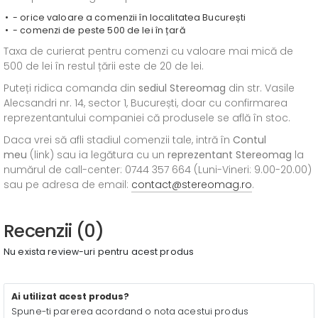
- orice valoare a comenzii în localitatea București
- comenzi de peste 500 de lei în țară
Taxa de curierat pentru comenzi cu valoare mai mică de
500 de lei în restul țării este de 20 de lei.
Puteți ridica comanda din
sediul
Stereomag
din str. Vasile
Alecsandri nr. 14, sector 1, București, doar cu confirmarea
reprezentantului companiei că produsele se află în stoc.
Daca vrei să afli stadiul comenzii tale, intră în
Contul
meu
(link) sau ia legătura cu un
reprezentant Stereomag
la
numărul de call-center: 0744 357 664 (Luni-Vineri: 9.00-20.00)
sau pe adresa de email:
contact@stereomag.ro
.
Recenzii (0)
Nu exista review-uri pentru acest produs
Ai utilizat acest produs?
Spune-ti parerea acordand o nota acestui produs