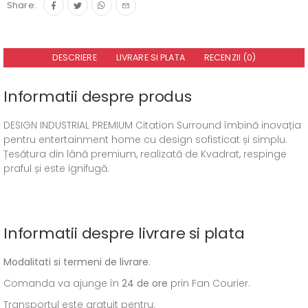
Share:
DESCRIERE
LIVRARE SI PLATA
RECENZII (0)
Informatii despre produs
DESIGN INDUSTRIAL PREMIUM
Citation
Surround îmbină inovația
pentru entertainment
home
cu design sofisticat și simplu.
Țesătura din lână
premium
, realizată de
Kvadrat
, respinge
praful și este ignifugă.
Informatii despre livrare si plata
Modalitati si termeni de livrare
:
Comanda va ajunge în
24 de ore
prin Fan Courier.
Transportul este gratuit pentru: