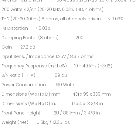
All channels driven 100 watts x 2/ch (20-20 kHz, 0.03% THD
200 watts x 2/ch (20-20 kHz, 0.03% THD, 4 ohms)
THD (20-20,000Hz) 8 ohms, all channels driven < 0.03%
IM Distortion < 0.03%
Damping Factor (8 ohms) 200
Gain 27.2 dB
Input Sens. / Impedance 1.25V / 8.3 k ohms
Frequency Response (+/-1 dB) 10 - 40 KHz (+3dB)
S/N Ratio (IHF A) 109 dB
Power Consumption 130 Watts
Dimensions (W x H x D) mm 431 x 99 x 339 mm
Dimensions (W x H x D) in. 17 x 4 x 13 3/8 in
Front Panel Height 2U / 88.1mm / 3 4/8 in
Weight (net) 5.6kg / 12.35 lbs