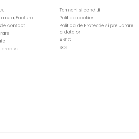
eu
Termeni si conditii
 mea, Factura
Politica cookies
 de contact
Politica de Protectie si prelucrare
a datelor
vrare
ANPC
ate
SOL
e produs