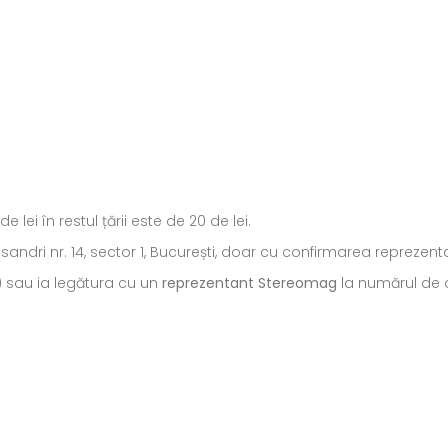
ei în restul țării este de 20 de lei.
ecsandri nr. 14, sector 1, București, doar cu confirmarea repreze
) sau ia legătura cu un
reprezentant Stereomag
la numărul de c