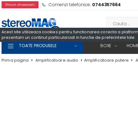
Comenzi telefonice:
0744357664
Vino in showroom
Acest site utilizeaza cookies pentru functionarea corecta a platformei
prezentam un continut particularizat in functie de preferintele tale.
TOATE PRODUSELE
BOXE
HOME
Prima pagina
Amplificatoare audio
Amplificatoare putere
A