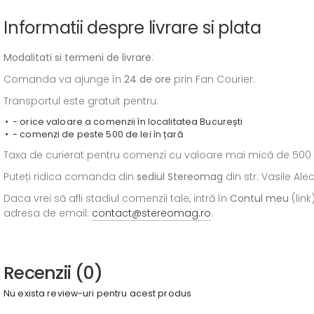
Informatii despre livrare si plata
Modalitati si termeni de livrare
:
Comanda va ajunge în
24 de ore
prin Fan Courier.
Transportul este gratuit pentru:
- orice valoare a comenzii în localitatea București
- comenzi de peste 500 de lei în țară
Taxa de curierat pentru comenzi cu valoare mai mică de 500 de l
Puteți ridica comanda din
sediul
Stereomag
din str. Vasile Al
Daca vrei să afli stadiul comenzii tale, intră în
Contul meu
(link
adresa de email:
contact@stereomag.ro
.
Recenzii (0)
Nu exista review-uri pentru acest produs