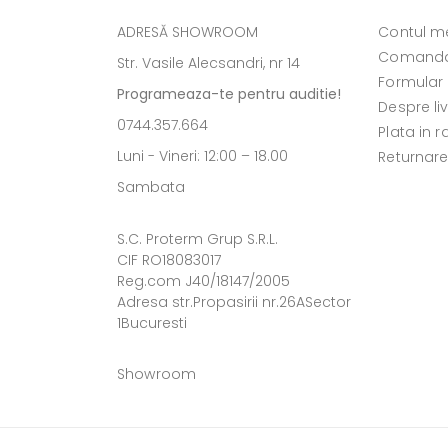
ADRESĂ SHOWROOM
Contul m
Comanda
Str. Vasile Alecsandri, nr 14
Formular
Programeaza-te pentru auditie!
Despre li
0744.357.664
Plata in r
Luni - Vineri: 12:00 – 18.00
Returnar
Sambata
S.C. Proterm Grup S.R.L.
CIF RO18083017
Reg.com J40/18147/2005
Adresa str.Propasirii nr.26ASector
1Bucuresti
Showroom