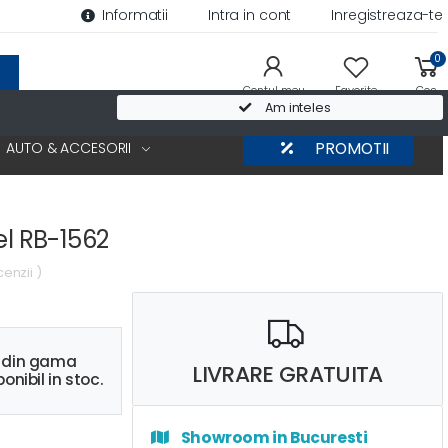
Informatii
Intra in cont
Inregistreaza-te
0
Contul meu
Favorite
Cos
Am inteles
AUTO & ACCESORII
PROMOTII
el RB-1562
cenzii )
s din gama
LIVRARE GRATUITA
onibil in stoc.
Showroom in Bucuresti