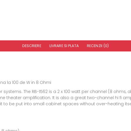
DESCRIERE
LIVRARE SI PLATA
RECENZII (0)
ana la 100 de W in 8 Ohmi
ater systems. The RB-1562 is a 2 x 100 watt per channel (8 ohms
me theater amplification. It is also a great two-channel hi fi a
s it to be put into small cabinet spaces without over-heating 