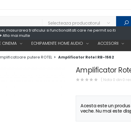
, masurarea traficului si functionalitati care ne permit sa iti
Afla mai multe
 CINEMA
ECHIPAMENTE HOME AUDIO
ACCESORII
mplificatoare putere ROTEL
Amplificator Rotel RB-1562
Amplificator Rot
( Nota 0 din 0 re
Acesta este un produ
veche. Nu mai este disp